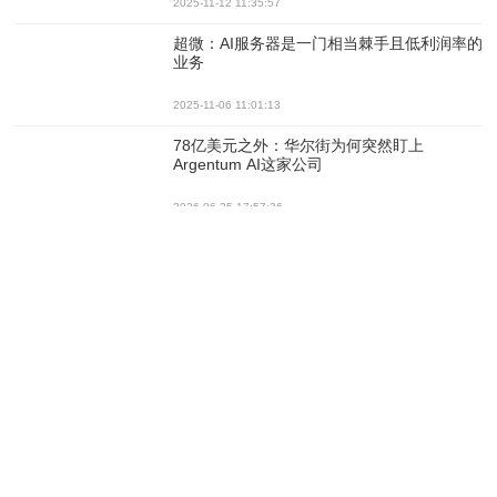
2025-11-12 11:35:57
超微：AI服务器是一门相当棘手且低利润率的
业务
2025-11-06 11:01:13
78亿美元之外：华尔街为何突然盯上
Argentum AI这家公司
2026-06-25 17:57:36
GPU 用于个性化广告时投资回报率高
2026-05-15 10:25:26
Anthropic与SpaceX合作接入22万GPU超级
算力
2026-05-13 10:39:57
英伟达将 Groq LPU、Vera CPU 和
BlueField-4 DPU 集成到新机架系统