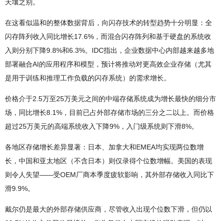
天壤之别。
在这看似温和的整体数据背后，向闪存技术的转型趋势十分明显：全
闪存阵列收入同比增长17.6%，而混合闪存阵列和基于硬盘的系统收
入则分别下降9.8%和6.3%。IDC指出，企业数据中心内部越来越多地
部署融合AI的应用程序和模型，预计将推动对更高效企业存储（尤其
是用于训练和推理工作负载的闪存系统）的需求增长。
价格介于2.5万至25万美元之间的中端存储系统成为增长最快的细分市
场，同比增长8.1%，目前已占外部存储市场的三分之二以上。而价格
超过25万美元的高端系统收入下降9%，入门级系统则下滑8%。
各地区存储增长差异显著：日本、加拿大和EMEA均实现两位数增
长，中国和亚太地区（不含日本）则仅录得个位数增幅。美国的表现
则令人失望——受OEM厂商本季度疲软影响，其外部存储收入同比下
滑9.9%。
戴尔仍是最大的外部存储供应商，尽管收入出现个位数下滑，但仍以