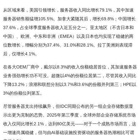
从区域来看，美国引领增长，服务器收入同比增长79.1%，其中加速
服务器销售额猛增105.5%。加拿大紧随其后，增长69.8%；中国增长
37.6%，占全球季度服务器收入近五分之一。亚太地区（不含日本和
中国）、欧洲、中东和非洲（EMEA）以及日本也均实现了稳健的两
位数增长，增幅分别为37.4%、31.0%和28.1%。拉丁美洲则表现滞
后，仅增长4.1%。
在各大OEM厂商中，戴尔以8.3%的收入份额稳居首位，其加速服务器
业务强劲增长功不可没。超微以4%的份额位居第二，尽管其收入同比
下降13.2%；浪潮和联想分别以3.7%和3.6%的份额并列第三；HPE以
3%的份额位列第五。
尽管服务器支出持续飙升，但IDC同期公布的另一组企业存储数据显
示出更为克制的态势。2025年第三季度，全球外部企业存储系统市场
收入仅同比增长2.1%，达到80亿美元——对于一个成熟市场而言，这
一增速尚属稳健，但与由AI基础设施投资驱动的服务器热潮相比可谓