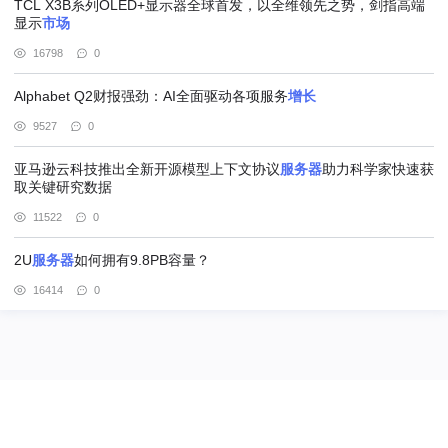
TCL X3B系列OLED+显示器全球首发，以全维领先之势，剑指高端
显示
市场
16798
0
Alphabet Q2财报强劲：AI全面驱动各项服务
增长
9527
0
亚马逊云科技推出全新开源模型上下文协议
服务器
助力科学家快速获
取关键研究数据
11522
0
2U
服务器
如何拥有9.8PB容量？
16414
0
@北京赢邦策略咨询有限责任公司