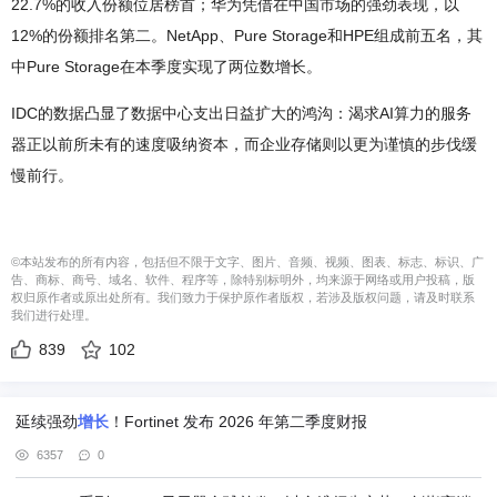
22.7%的收入份额位居榜首；华为凭借在中国市场的强劲表现，以
12%的份额排名第二。NetApp、Pure Storage和HPE组成前五名，其
中Pure Storage在本季度实现了两位数增长。
IDC的数据凸显了数据中心支出日益扩大的鸿沟：渴求AI算力的服务
器正以前所未有的速度吸纳资本，而企业存储则以更为谨慎的步伐缓
慢前行。
©本站发布的所有内容，包括但不限于文字、图片、音频、视频、图表、标志、标识、广
告、商标、商号、域名、软件、程序等，除特别标明外，均来源于网络或用户投稿，版
权归原作者或原出处所有。我们致力于保护原作者版权，若涉及版权问题，请及时联系
我们进行处理。
839
102
延续强劲
增长
！Fortinet 发布 2026 年第二季度财报
6357
0