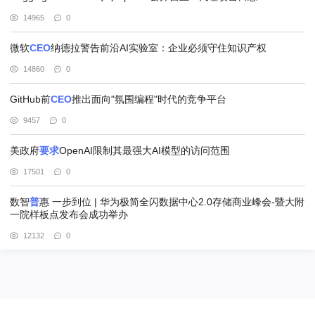
14965
0
微软
CEO
纳德拉警告前沿AI实验室：企业必须守住知识产权
14860
0
GitHub前
CEO
推出面向"氛围编程"时代的竞争平台
9457
0
美政府
要求
OpenAI限制其最强大AI模型的访问范围
17501
0
数智
普
惠 一步到位 | 华为极简全闪数据中心2.0存储商业峰会-暨大附
一院样板点发布会成功举办
12132
0