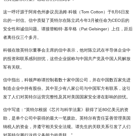
这一呼吁源于阿肯色州参议员汤姆·科顿（Tom Cotton）于8月6日发
出的一封信。信中质疑了英特尔在陈立武今年3月被任命为CEO后的
安全性和诚信问题。谭接替帕特·基辛格（Pat Gelsinger）上任，距后
者离任仅三个多月。
科顿在致英特尔董事会主席的信中表示，他对陈立武在半导体企业中
的投资和联系感到担忧，这些企业据称与中国共产党及中国人民解放
军有关联。
信中指出，科顿声称谭控制着数十家中国公司，并在中国数百家先进
制造企业中持有股份。其中至少有八家公司与中国军方有联系，这引
发了人们对英特尔运营完整性及其对美国国家安全潜在影响的担忧。
信中写道：“英特尔根据《芯片与科学法案》获得了近80亿美元的资
助，是单个公司中获得的最大一笔拨款。英特尔有责任妥善管理美国
纳税人的资金，并遵守相关安全法规。谭先生的关联关系引发了人们
对英特尔履行这些义务能力的质疑。”