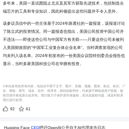
多年来，美国一直试图阻止北京及其军方获取先进技术，包括制造尖
端芯片的工具和专业知识，因此科顿提出这些问题并不令人意外。
该参议员信中的一些主张基于2024年路透社的一篇报道，该报道讨论
了陈立武的投资情况。同一篇报道也指出，美国公民投资中国公司并
不违法——即使这些公司与中国军方有关联——只要这些公司未被列
入美国财政部的“中国军工业复合体企业名单”。当时调查发现的公司
均未列入该名单。2024年初发布的一份美国众议院特别委员会报告也
显示，当时多家美国科技公司在华拥有投资。
©本站发布的所有内容，包括但不限于文字、图片、音频、视频、图表、标志、标识、广
告、商标、商号、域名、软件、程序等，除特别标明外，均来源于网络或用户投稿，版
权归原作者或原出处所有。我们致力于保护原作者版权，若涉及版权问题，请及时联系
我们进行处理。
92
61
Hugging Face
CEO
呼吁OpenAI公开自主AI代理攻击日志