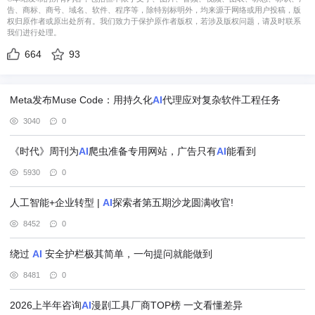
告、商标、商号、域名、软件、程序等，除特别标明外，均来源于网络或用户投稿，版
权归原作者或原出处所有。我们致力于保护原作者版权，若涉及版权问题，请及时联系
我们进行处理。
664
93
Meta发布Muse Code：用持久化
AI
代理应对复杂软件工程任务
3040
0
《时代》周刊为
AI
爬虫准备专用网站，广告只有
AI
能看到
5930
0
人工智能+企业转型 |
AI
探索者第五期沙龙圆满收官!
8452
0
绕过
AI
安全护栏极其简单，一句提问就能做到
8481
0
2026上半年咨询
AI
漫剧工具厂商TOP榜 一文看懂差异