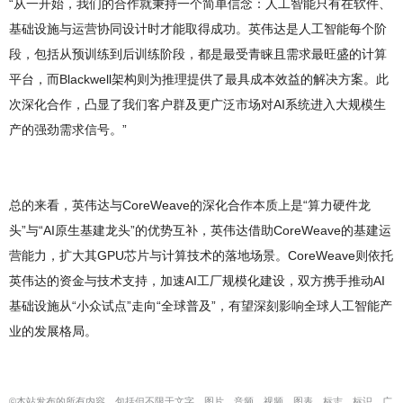
“从一开始，我们的合作就秉持一个简单信念：人工智能只有在软件、
基础设施与运营协同设计时才能取得成功。英伟达是人工智能每个阶
段，包括从预训练到后训练阶段，都是最受青睐且需求最旺盛的计算
平台，而Blackwell架构则为推理提供了最具成本效益的解决方案。此
次深化合作，凸显了我们客户群及更广泛市场对AI系统进入大规模生
产的强劲需求信号。”
总的来看，英伟达与CoreWeave的深化合作本质上是“算力硬件龙
头”与“AI原生基建龙头”的优势互补，英伟达借助CoreWeave的基建运
营能力，扩大其GPU芯片与计算技术的落地场景。CoreWeave则依托
英伟达的资金与技术支持，加速AI工厂规模化建设，双方携手推动AI
基础设施从“小众试点”走向“全球普及”，有望深刻影响全球人工智能产
业的发展格局。
©本站发布的所有内容，包括但不限于文字、图片、音频、视频、图表、标志、标识、广