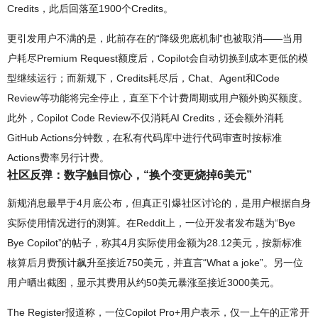
Credits，此后回落至1900个Credits。
更引发用户不满的是，此前存在的“降级兜底机制”也被取消——当用
户耗尽Premium Request额度后，Copilot会自动切换到成本更低的模
型继续运行；而新规下，Credits耗尽后，Chat、Agent和Code
Review等功能将完全停止，直至下个计费周期或用户额外购买额度。
此外，Copilot Code Review不仅消耗AI Credits，还会额外消耗
GitHub Actions分钟数，在私有代码库中进行代码审查时按标准
Actions费率另行计费。
社区反弹：数字触目惊心，“换个变更烧掉6美元”
新规消息最早于4月底公布，但真正引爆社区讨论的，是用户根据自身
实际使用情况进行的测算。在Reddit上，一位开发者发布题为“Bye
Bye Copilot”的帖子，称其4月实际使用金额为28.12美元，按新标准
核算后月费预计飙升至接近750美元，并直言“What a joke”。另一位
用户晒出截图，显示其费用从约50美元暴涨至接近3000美元。
The Register报道称，一位Copilot Pro+用户表示，仅一上午的正常开