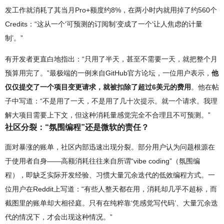
发工作就消耗了其当月Pro+额度约8%，在两小时内就用掉了约560个
Credits：“这从一个‘可预测的订阅制’变成了一个‘让人焦虑的计量
制’。”
有开发者更直白地指出：“只用了半天，甚至不需要一天，就把整个月
预算用完了。”最极端的一例来自GitHub官方论坛，一位用户表示，
他
仅仅提交了一个项目变更请求，就被扣除了超过6美元的费用
。他在帖
子中写道：“不是用了一天，不是用了几十次提示。就一个请求。我理
解大项目需要上下文，但这种消耗量感觉完全不合理且不可预测。”
社区分裂：“氛围编程”还是微软的责任？
面对暴涨的账单，社区内部迅速出现分裂。部分用户认为问题根源在
于使用者自身——高额消耗往往来自所谓“vibe coding”（氛围编
程），即缺乏实际开发经验、习惯大量冗余迭代的低效编程方式。一
位用户在Reddit上写道：“有些人整天都在用，消耗却几乎不超标，而
截图里的账单却大相径庭。只有在纯粹靠‘凭感觉写代码’、大量冗余迭
代的情况下，才会出现这种情况。”