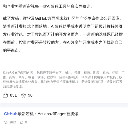
和企业将重新审视每一款AI编程工具的真实性价比。
截至发稿，微软及GitHub方面尚未就社区的广泛争议作出公开回应。
随着新计费模式全面落地，AI编程助手成本透明度问题预计将持续引
发行业讨论。对于数以百万计的开发者而言，一道新的选择题已经摆
在面前：按量付费还是转投他方，在AI效率与开发成本之间找到自己
的平衡点。
©本站发布的所有内容，包括但不限于文字、图片、音频、视频、图表、标志、标识、广
告、商标、商号、域名、软件、程序等，除特别标明外，均来源于网络或用户投稿，版
权归原作者或原出处所有。我们致力于保护原作者版权，若涉及版权问题，请及时联系
我们进行处理。
831
90
GitHub
最新宕机：Actions和Pages被挤爆
2624
0