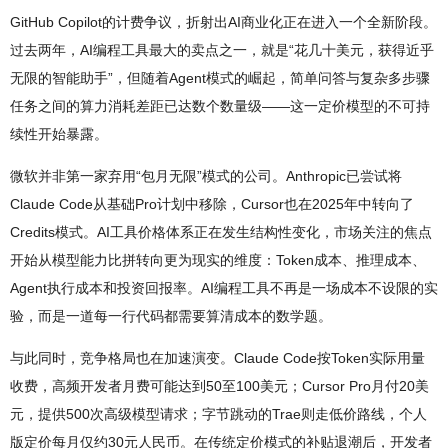
GitHub Copilot的计费争议，折射出AI商业化正在进入一个全新阶段。
过去两年，AI编程工具最大的卖点之一，就是“花几十美元，获得近乎
无限的智能助手”，但随着Agent模式的崛起，简单问答与复杂多步骤
任务之间的算力消耗差距已达数个数量级——这一定价模型的不可持
续性开始暴露。
微软并非第一家弃用“包月无限”模式的公司。Anthropic已尝试将
Claude Code从基础Pro计划中移除，Cursor也在2025年中转向了
Credits模式。AI工具价格体系正在发生结构性变化，市场关注的焦点
开始从模型能力比拼转向更为现实的维度：Token成本、推理成本、
Agent执行成本和投资回报率。AI编程工具不再是一场成本不设限的实
验，而是一道每一行代码都需要算清成本的数学题。
与此同时，竞争格局也在加速演变。Claude Code按Token实际用量
收费，高频开发者月费可能达到50至100美元；Cursor Pro月付20美
元，提供500次高级模型请求；字节跳动的Trae则走低价路线，个人
版定价每月仅约30元人民币。在传统定价模式的补贴退潮后，开发者