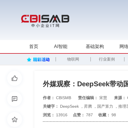
首页
AI智能
基础架构
网络
|
|
|
物联网
行业案例
外媒观察：DeepSeek带
作者：
CBISMB
责任编辑：
宋慧
来源：
关键字：
DeepSeek
，
昇腾
，
国产算力
，
推理
浏览：
13916
点赞：
787
收藏：
98