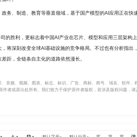
政务、制造、教育等垂直领域，基于国产模型的AI应用正在快
家公司的胜利，更标志着中国AI产业在芯片、模型和应用三层架构
，将深刻改变全球AI基础设施的竞争格局。不过也有分析指出
在差距，全链条自主化的道路依然漫长。
片、音频、视频、图表、标志、标识、广告、商标、商号、域名、软件、
原作者或原出处所有。我们致力于保护原作者版权，若涉及版权问题，请
默认字号
默认行高