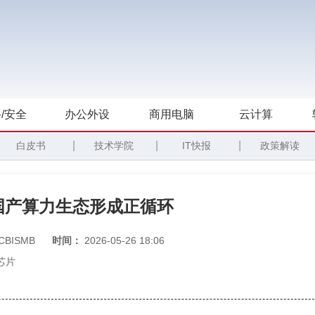
/安全
办公外设
商用电脑
云计算
|
|
|
白皮书
技术学院
IT快报
政策解读
动国产算力生态形成正循环
CBISMB
时间：
2026-05-26 18:06
芯片