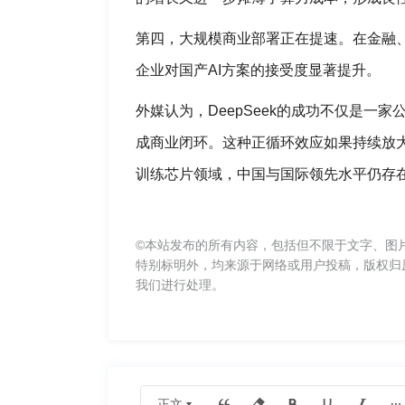
第四，大规模商业部署正在提速。在金融、
企业对国产AI方案的接受度显著提升。
外媒认为，DeepSeek的成功不仅是一
成商业闭环。这种正循环效应如果持续放大
训练芯片领域，中国与国际领先水平仍存
©本站发布的所有内容，包括但不限于文字、图
特别标明外，均来源于网络或用户投稿，版权归
我们进行处理。
正文