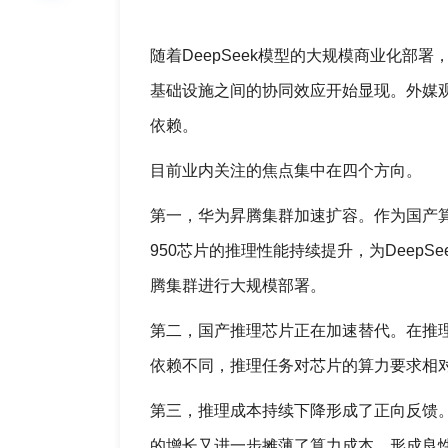
随着DeepSeek模型的大规模商业化部
基础设施之间的协同效应开始显现。外媒观
依赖。
目前业内关注的焦点集中在四个方向。
第一，华为昇腾集群加速扩容。作为国产
950芯片的推理性能持续提升，为Deep
腾集群进行大规模部署。
第二，国产推理芯片正在加速替代。在推
依赖不同，推理任务对芯片的算力要求相
第三，推理成本持续下降形成了正向反馈。
的增长又进一步摊薄了算力成本，形成良