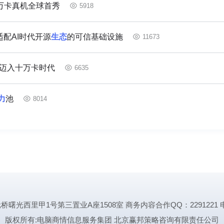
万卡真机全球首秀
5918
建适配AI时代开源
生态
的可信基础设施
11673
式迈入十万卡时代
6635
力
池
8014
里甲1号第三置业A座1508室 商务内容合作QQ：2291221 电话:1339
版权所有:电脑商情信息服务集团 北京赢邦策略咨询有限责任公司