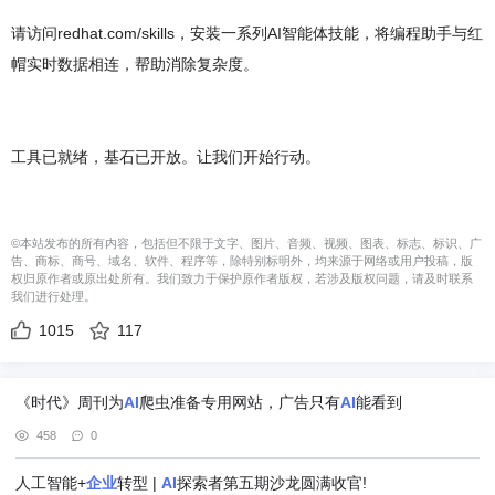
请访问redhat.com/skills，安装一系列AI智能体技能，将编程助手与红
帽实时数据相连，帮助消除复杂度。
工具已就绪，基石已开放。让我们开始行动。
©本站发布的所有内容，包括但不限于文字、图片、音频、视频、图表、标志、标识、广
告、商标、商号、域名、软件、程序等，除特别标明外，均来源于网络或用户投稿，版
权归原作者或原出处所有。我们致力于保护原作者版权，若涉及版权问题，请及时联系
我们进行处理。
1015
117
《时代》周刊为
AI
爬虫准备专用网站，广告只有
AI
能看到
458
0
人工智能+
企业
转型 |
AI
探索者第五期沙龙圆满收官!