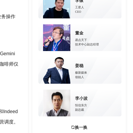
李微
工星人
CEO
业务操作
董金
易点天下
技术中心副总经理
emini
咖啡师仅
姜稳
极新媒体
创始人
李小波
恒信东方
副总裁
ndeed
运营调度。
换一换