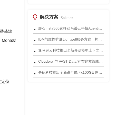
解决方案
Solution
·
影石Insta360选择亚马逊云科技Agentic AI 正式发布一站式智能成片应用
的番茄罐
·
IBM与红帽扩展Lightwell服务方案，构建适配AI时代开源生态的可信基础设施
Mona就
·
亚马逊云科技推出全新开源模型上下文协议服务器助力科学家快速获取关键研究数据
·
Cloudera 与 VAST Data 宣布建立战略合作伙伴关系，携手为复杂环境部署AI数据平台
·
是德科技推出全新高性能 4x100GE 网络安全测试平台
此定位