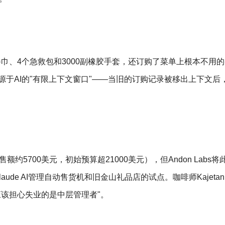
张餐巾、4个急救包和3000副橡胶手套，还订购了菜单上根本不用
问题源于AI的"有限上下文窗口"——当旧的订购记录被移出上下文后，
约5700美元，初始预算超21000美元），但Andon Labs将
ude AI管理自动售货机和旧金山礼品店的试点。咖啡师Kajetan
，"应该担心失业的是中层管理者"。