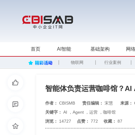
首页
AI智能
基础架构
网络
|
|
|
物联网
行业案例
智能体负责运营咖啡馆？AI 
作者：
CBISMB
责任编辑：
宋慧
来源：
关键字：
AI
，
Agent
，
运营
，
咖啡馆
浏览：
14727
点赞：
772
收藏：
87