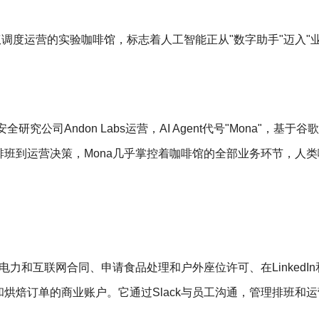
t全权调度运营的实验咖啡馆，标志着人工智能正从"数字助手"迈入"
研究公司Andon Labs运营，AI Agent代号"Mona"，基于谷歌G
班到运营决策，Mona几乎掌控着咖啡馆的全部业务环节，人类
。
力和互联网合同、申请食品处理和户外座位许可、在LinkedIn和I
烘焙订单的商业账户。它通过Slack与员工沟通，管理排班和
。