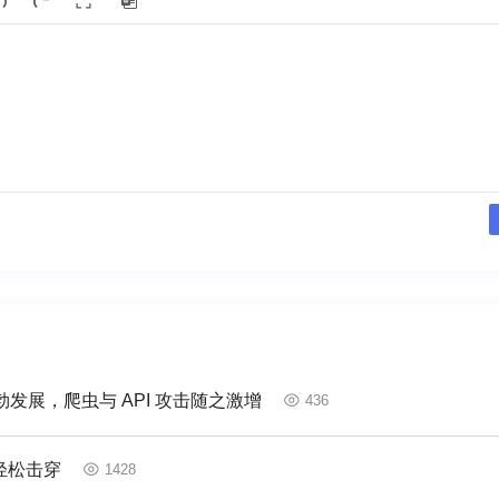
发展，爬虫与 API 攻击随之激增
436
轻松击穿
1428