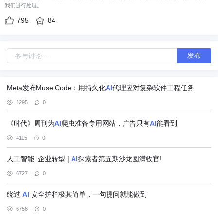
我们进行处理。
795
84
发布
Meta发布Muse Code：用持久化
AI
代理应对复杂软件工程任务
1295
0
《时代》周刊为
AI
爬虫准备专用网站，广告只有
AI
能看到
4115
0
人工智能+企业转型 |
AI
探索者第五期沙龙圆满收官!
6727
0
绕过
AI
安全护栏极其简单，一句提问就能做到
6758
0