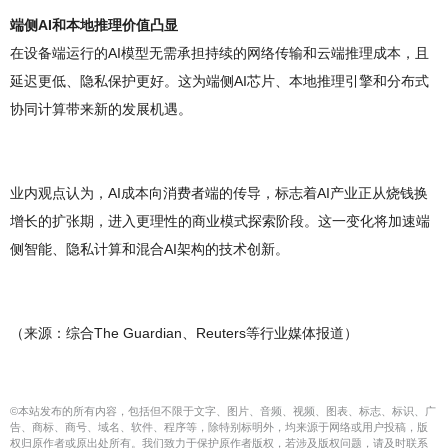
端侧AI和本地推理价值凸显
在设备端运行的AI模型无需承担持续的网络传输和云端推理成本，且
延迟更低、隐私保护更好。这为端侧AI芯片、本地推理引擎和分布式
协同计算带来新的发展机遇。
业内观点认为，AI成本向消费者端的传导，标志着AI产业正从烧钱换
增长的扩张期，进入更理性的商业模式探索阶段。这一变化将加速端
侧智能、隐私计算和混合AI架构的技术创新。
（来源：综合The Guardian、Reuters等行业媒体报道）
©本站发布的所有内容，包括但不限于文字、图片、音频、视频、图表、标志、标识、广
告、商标、商号、域名、软件、程序等，除特别标明外，均来源于网络或用户投稿，版
权归原作者或原出处所有。我们致力于保护原作者版权，若涉及版权问题，请及时联系