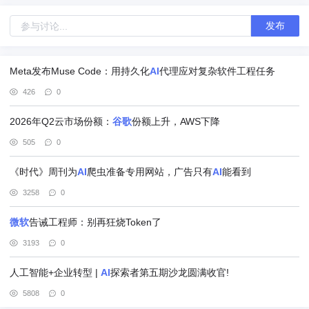
发布
Meta发布Muse Code：用持久化
AI
代理应对复杂软件工程任务
426
0
2026年Q2云市场份额：
谷歌
份额上升，AWS下降
505
0
《时代》周刊为
AI
爬虫准备专用网站，广告只有
AI
能看到
3258
0
微软
告诫工程师：别再狂烧Token了
3193
0
人工智能+企业转型 |
AI
探索者第五期沙龙圆满收官!
5808
0