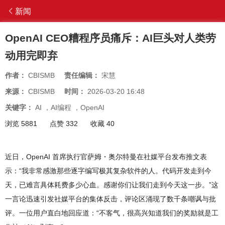
新闻
OpenAI CEO糟程序员痛斥：AI巨头对人类劳
动用完即弃
作者：
CBISMB
责任编辑：
宋慧
来源：
CBISMB
时间：
2026-03-20 16:48
关键字：
AI
，
AI编程
，
OpenAI
浏览 5881
点赞 332
收藏 40
近日，OpenAI 首席执行官萨姆・奥尔特曼在社媒平台发布推文表
示：“我非常感激那些逐字编写极其复杂软件的人。代码开发走到今
天，已难言具体耗费多少心血。感谢你们让我们走到今天这一步。”这
一言论迅速引发社媒平台的集体反击，评论区涌现了数千条嘲讽与批
评。一位用户直白地回应道：“不客气，很高兴知道我们的奖励就是工