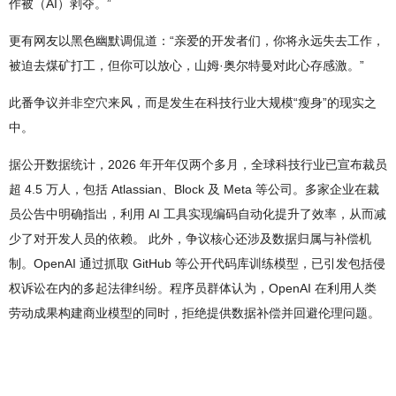
作被（AI）剥夺。”
更有网友以黑色幽默调侃道：“亲爱的开发者们，你将永远失去工作，
被迫去煤矿打工，但你可以放心，山姆·奥尔特曼对此心存感激。”
此番争议并非空穴来风，而是发生在科技行业大规模“瘦身”的现实之
中。
据公开数据统计，2026 年开年仅两个多月，全球科技行业已宣布裁员
超 4.5 万人，包括 Atlassian、Block 及 Meta 等公司。多家企业在裁
员公告中明确指出，利用 AI 工具实现编码自动化提升了效率，从而减
少了对开发人员的依赖。 此外，争议核心还涉及数据归属与补偿机
制。OpenAI 通过抓取 GitHub 等公开代码库训练模型，已引发包括侵
权诉讼在内的多起法律纠纷。程序员群体认为，OpenAI 在利用人类
劳动成果构建商业模型的同时，拒绝提供数据补偿并回避伦理问题。