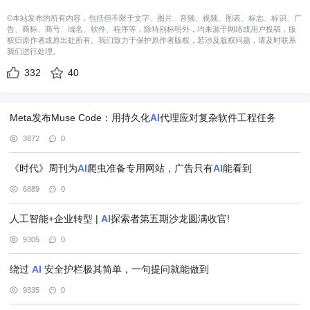
©本站发布的所有内容，包括但不限于文字、图片、音频、视频、图表、标志、标识、广
告、商标、商号、域名、软件、程序等，除特别标明外，均来源于网络或用户投稿，版
权归原作者或原出处所有。我们致力于保护原作者版权，若涉及版权问题，请及时联系
我们进行处理。
332
40
Meta发布Muse Code：用持久化
AI
代理应对复杂软件工程任务
3872
0
《时代》周刊为
AI
爬虫准备专用网站，广告只有
AI
能看到
6889
0
人工智能+企业转型 |
AI
探索者第五期沙龙圆满收官!
9305
0
绕过
AI
安全护栏极其简单，一句提问就能做到
9335
0