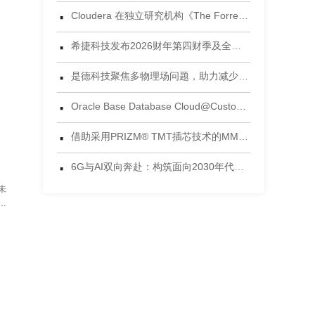
·
Cloudera 在独立研究机构《The Forrester Wave™：数据湖仓，2026年第三季度》评估中获评领导者
·
希捷科技发布2026财年第四财季及全年财务业绩
·
是德科技聚焦多物理场问题，助力减少电子设计后期失效风险
·
Oracle Base Database Cloud@Customer 正式发布
·
借助采用PRIZM® TMT插芯技术的MMC®连接器，将连接能力提升到新高度 为当今AI数据中心环境设计的连接方案
·
6G与AI双向奔赴：构筑面向2030年代的智能网络
未
能