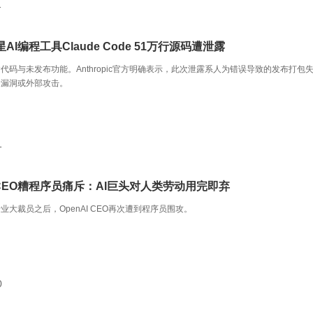
1
AI编程工具Claude Code 51万行源码遭泄露
代码与未发布功能。Anthropic官方明确表示，此次泄露系人为错误导致的发布打包
全漏洞或外部攻击。
1
I CEO糟程序员痛斥：AI巨头对人类劳动用完即弃
业大裁员之后，OpenAI CEO再次遭到程序员围攻。
0