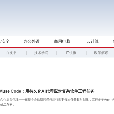
/安全
办公外设
商用电脑
云计算
|
|
|
白皮书
技术学院
IT快报
政策解读
布Muse Code：用持久化AI代理应对复杂软件工程任务
久化后台代理——在整个会话期间保持运行而非每次任务临时创建，支持多子Agent
git工作树。