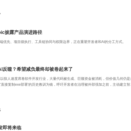
7
opic披露产品演进路径
体的过程：终端优先、项目级执行、工具链协同与权限边界，正在重塑开发者和AI的分工方式。
AI反噬？希望减负最终却被卷起来了
正以惊人速度席卷软件开发行业，大量代码被生成、巨额资金被消耗，但价值几何仍是
'直接复制exe部署'的历史教训为镜，呼吁开发者在治理被外部强加之前，主动建立智
佳实践。
5
发即将来临