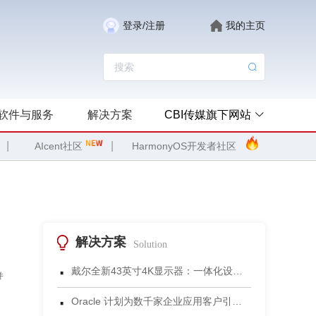
登录/注册
我的主页
软件与服务
解决方案
CBI传媒旗下网站
|
|
AIcent社区
HarmonyOS开发者社区
解决方案
Solution
·
戴尔全新43英寸4K显示器：一体化设计重塑小型会议空间协作体验
并
·
Oracle 计划为数千家企业应用客户引入 Gemini 模型