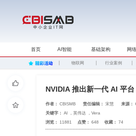
首页
AI智能
基础架构
网络
|
|
|
物联网
行业案例
NVIDIA 推出新一代 AI 平台 V
作者：
CBISMB
责任编辑：
宋慧
来源：
关键字：
AI
，
英伟达
，
Vera
浏览：
11881
点赞：
648
收藏：
74