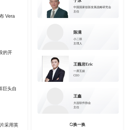
于泳
中国国家创新发展战略研究会
主任
 Vera
陈满
小二班
主理人
设的开
王巍岩Eric
一席互娱
CEO
算巨头自
王鑫
大连软件协会
主任
芯片采用英
换一换