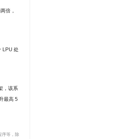
的两倍，
LPU 处
框架，该系
最高 5
程序等，除