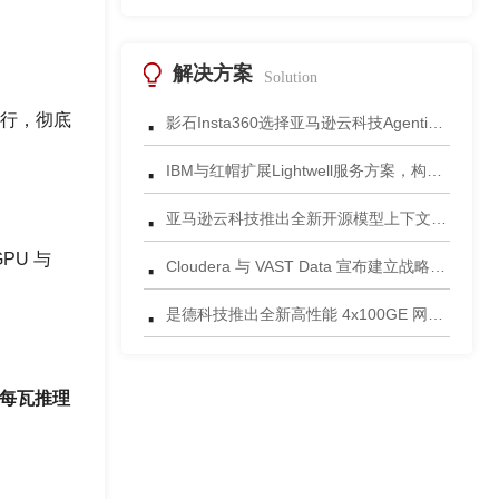
解决方案
Solution
·
运行，彻底
影石Insta360选择亚马逊云科技Agentic AI 正式发布一站式智能成片应用
·
IBM与红帽扩展Lightwell服务方案，构建适配AI时代开源生态的可信基础设施
·
亚马逊云科技推出全新开源模型上下文协议服务器助力科学家快速获取关键研究数据
·
PU 与
Cloudera 与 VAST Data 宣布建立战略合作伙伴关系，携手为复杂环境部署AI数据平台
·
是德科技推出全新高性能 4x100GE 网络安全测试平台
每瓦推理