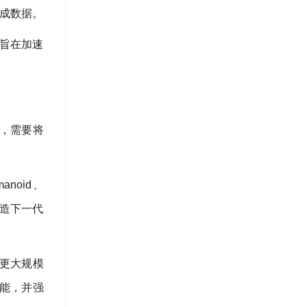
成合成数据。
，旨在加速
，需要将
manoid、
b 打造下一代
快、更大规模
真功能，并强