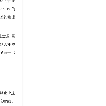
体驱动的合成
bius 的
 完整的物理
练迪士尼“雪
机器人能够
巴黎迪士尼
先锋企业提
、光轮智能、