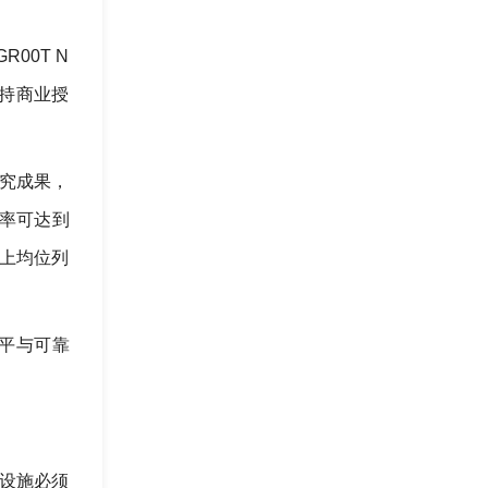
GR00T N
支持商业授
研究成果，
率可达到
行榜上均位列
水平与可靠
础设施必须