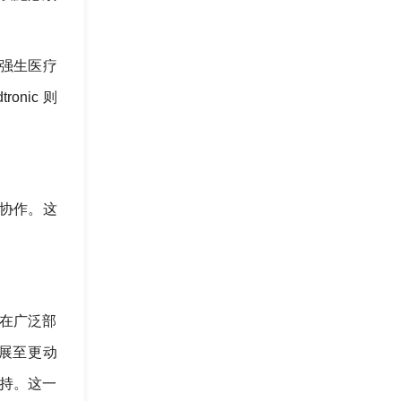
能。强生医疗
onic 则
度协作。这
通过在广泛部
展至更动
供支持。这一