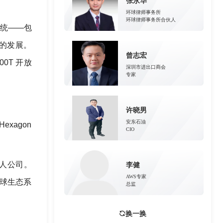
张永华
环球律师事务所
环球律师事务所合伙人
系统——包
 的发展。
曾志宏
R00T 开放
深圳市进出口商会
专家
许晓男
安东石油
exagon
CIO
器人公司。
李健
AWS专家
全球生态系
总监
换一换