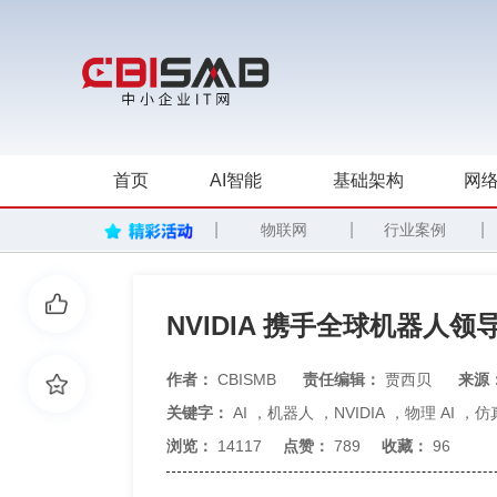
首页
AI智能
基础架构
网络
|
|
|
物联网
行业案例
NVIDIA 携手全球机器人领
作者：
CBISMB
责任编辑：
贾西贝
来源
关键字：
AI
，
机器人
，
NVIDIA
，
物理 AI
，
仿
浏览：
14117
点赞：
789
收藏：
96