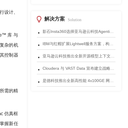
进行设计、
解决方案
Solution
·
影石Insta360选择亚马逊云科技Agentic AI 正式发布一站式智能成片应用
e™ 库 与
·
IBM与红帽扩展Lightwell服务方案，构建适配AI时代开源生态的可信基础设施
证复杂的机
·
到其控制器
亚马逊云科技推出全新开源模型上下文协议服务器助力科学家快速获取关键研究数据
·
Cloudera 与 VAST Data 宣布建立战略合作伙伴关系，携手为复杂环境部署AI数据平台
·
是德科技推出全新高性能 4x100GE 网络安全测试平台
所需的精
ac 仿真框
掌握新任