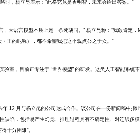
策略时，杨立昆表示：“此举究竟是否明智，未来会给出答案。”
大语言模型本质上是一条死胡同。” 杨立昆称：“我敢肯定，Me
大・王的昵称），都不希望我把这个观点公之于众。”
验室，目前正专注于 “世界模型” 的研发。这类人工智能系统
。
去年 12 月与杨立昆的公司达成合作。该公司在一份新闻稿中指
构性缺陷，包括易产生幻觉、推理过程具有不确定性、对连续多
得十分困难”。