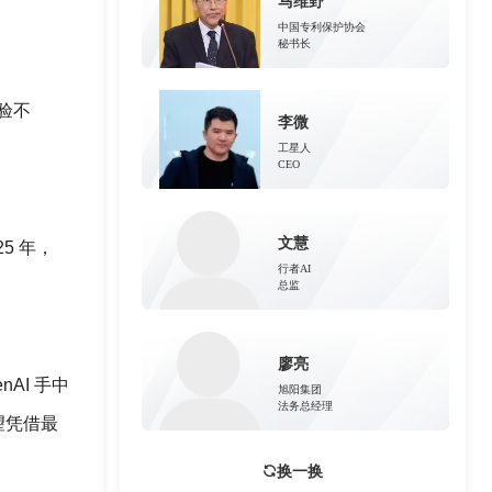
马维野
中国专利保护协会
秘书长
验不
李微
工星人
CEO
文慧
5 年，
行者AI
总监
廖亮
AI 手中
旭阳集团
法务总经理
望凭借最
换一换