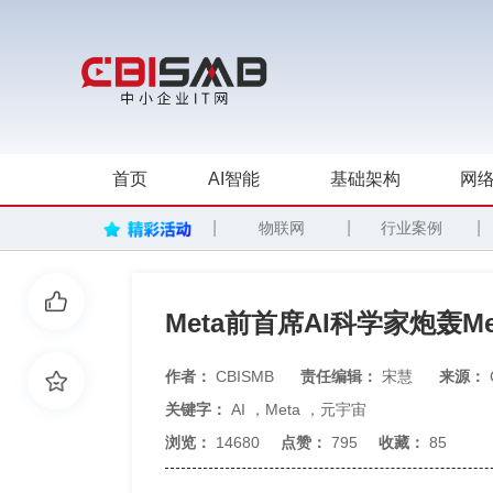
首页
AI智能
基础架构
网络
|
|
|
物联网
行业案例
Meta前首席AI科学家炮轰M
作者：
CBISMB
责任编辑：
宋慧
来源：
关键字：
AI
，
Meta
，
元宇宙
浏览：
14680
点赞：
795
收藏：
85