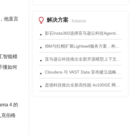
时，他直言
解决方案
Solution
·
影石Insta360选择亚马逊云科技Agentic AI 正式发布一站式智能成片应用
·
IBM与红帽扩展Lightwell服务方案，构建适配AI时代开源生态的可信基础设施
·
工智能模
亚马逊云科技推出全新开源模型上下文协议服务器助力科学家快速获取关键研究数据
不懂如何
·
Cloudera 与 VAST Data 宣布建立战略合作伙伴关系，携手为复杂环境部署AI数据平台
·
是德科技推出全新高性能 4x100GE 网络安全测试平台
a 4 的
扎克伯格