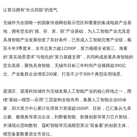
让算法拥有“长出四肢”的底气
无锡作为全国唯一的国家传感网创新示范区和重要的集成电路产业基
地，拥有坚实的“感、存、算、联”产业基础，为人工智能产业尤其是
具身智能产业发展创造了良好条件，已形成人工智能完整产业链，截
至今年3季度末，全市总算力超12200P，算力规模全省第三。海量
的“真实场景需求”与领先的“算力基建支撑”，共同构成发展具身智能的
坚实底座，聚焦具身智能，无锡市目标三年时间产业规模超300亿
元、产业集群企业增至200家、打造不少于300个典型应用场景。
梁溪区、梁溪科技城作为无锡发展人工智能产业的核心阵地之一，围
绕“基础—模型—应用”三层架构全链布局，集聚人工智能企业50余
家，四大算力中心累计在用算力资源超1600P。目前，已汇集从九章
云极、极视角等算法企业，到辉羲智能、影微创新等算力芯片新锐，
并涌现出思响数智、蔻町智能等完成模型算法“双备案”的创新主体，
模型备案数量居全市首位。