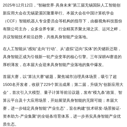
2025年12月12日，“智融世界·具身未来”第三届无锡国际人工智能创
新应用大会在无锡梁溪区隆重举行。本届大会在中国计算机学会
（CCF）智能机器人专业委员会等机构的指导下，由极视角科技股份
有限公司主办，众多业界专家、行业精英齐聚太湖之滨、运河之畔，
共议智能技术前沿趋势，共推具身智能产业落地。
在人工智能从“感知”走向“行动”、从“虚拟”迈向“实体”的关键跃迁期，
具身智能正成为引领新一轮产业变革的核心引擎。三年深耕AI赛道的
厚积薄发，在本届大会迎来具身智能产业落地的集中爆发。
首届大赛，以“算法大赛”破题，聚焦城市治理具体场景，吸引了超
1500名开发者，收获了229个算法成果；第二届，升级为“创新应用大
会”，首次引入大模型、量子计算等前沿议题，发布“模九条”政策、智
算云平台及十大应用场景，开始展望具身智能的无限可能；本届大
赛，进一步锚定具身智能“产业生态”，旨在构建“技术研发-场景验证-
资本助力-产业集聚”的全链条培育体系，进一步夯实具身智能产业优
质生态。