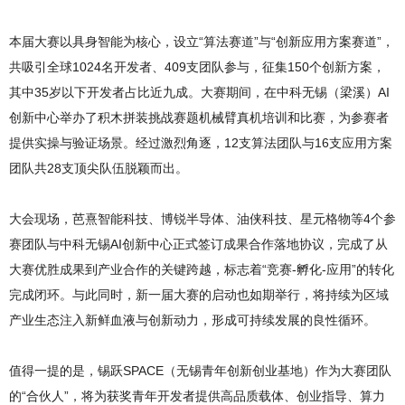
本届大赛以具身智能为核心，设立“算法赛道”与“创新应用方案赛道”，
共吸引全球1024名开发者、409支团队参与，征集150个创新方案，
其中35岁以下开发者占比近九成。大赛期间，在中科无锡（梁溪）AI
创新中心举办了积木拼装挑战赛题机械臂真机培训和比赛，为参赛者
提供实操与验证场景。经过激烈角逐，12支算法团队与16支应用方案
团队共28支顶尖队伍脱颖而出。
大会现场，芭熹智能科技、博锐半导体、油侠科技、星元格物等4个参
赛团队与中科无锡AI创新中心正式签订成果合作落地协议，完成了从
大赛优胜成果到产业合作的关键跨越，标志着“竞赛-孵化-应用”的转化
完成闭环。与此同时，新一届大赛的启动也如期举行，将持续为区域
产业生态注入新鲜血液与创新动力，形成可持续发展的良性循环。
值得一提的是，锡跃SPACE（无锡青年创新创业基地）作为大赛团队
的“合伙人”，将为获奖青年开发者提供高品质载体、创业指导、算力