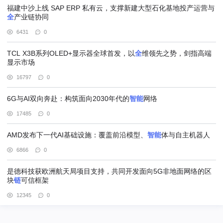
福建中沙上线 SAP ERP 私有云，支撑新建大型石化基地投产运营与
全
产业链协同
6431
0
TCL X3B系列OLED+显示器全球首发，以
全
维领先之势，剑指高端
显示市场
16797
0
6G与AI双向奔赴：构筑面向2030年代的
智能
网络
17485
0
AMD发布下一代AI基础设施：覆盖前沿模型、
智能
体与自主机器人
6866
0
是德科技获欧洲航天局项目支持，共同开发面向5G非地面网络的区
块
链
可信框架
12345
0