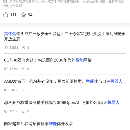
权归原作者或原出处所有。我们致力于保护原作者版权，若涉及版权问题，请及时联系
我们进行处理。
111
94
英伟
达
牵头成立开放安全AI联盟：二十余家科技巨头携手推动AI安全
开放生态
14831
0
6G与AI双向奔赴：构筑面向2030年代的
智能
网络
17485
0
AMD发布下一代AI基础设施：覆盖前沿模型、
智能
体与自主
机器人
6869
0
思科开放权重漏洞猎手挑战谷歌和OpenAI：别叫它们聊天
机器人
12156
0
国家超算互联网招募科学
智能
体开发者