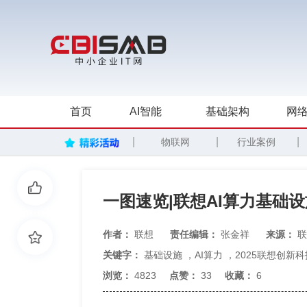
首页
AI智能
基础架构
网络
|
|
|
物联网
行业案例
一图速览|联想AI算力基础设
作者：
联想
责任编辑：
张金祥
来源：
联
关键字：
基础设施
，
AI算力
，
2025联想创新
浏览：
4823
点赞：
33
收藏：
6