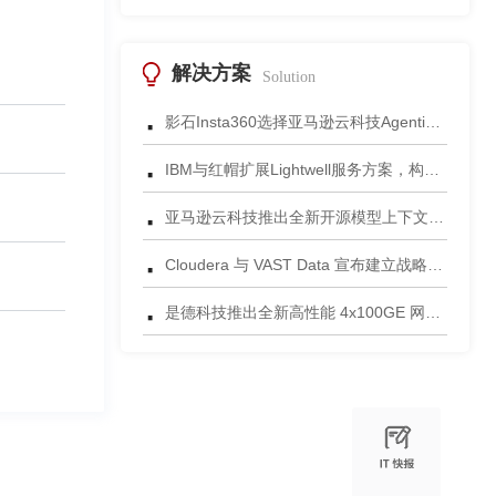
解决方案
Solution
·
影石Insta360选择亚马逊云科技Agentic AI 正式发布一站式智能成片应用
·
IBM与红帽扩展Lightwell服务方案，构建适配AI时代开源生态的可信基础设施
·
亚马逊云科技推出全新开源模型上下文协议服务器助力科学家快速获取关键研究数据
·
Cloudera 与 VAST Data 宣布建立战略合作伙伴关系，携手为复杂环境部署AI数据平台
·
是德科技推出全新高性能 4x100GE 网络安全测试平台