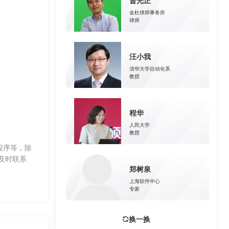
曹光正
金杜律师事务所
律师
汪小我
清华大学自动化系
教授
程华
人民大学
教授
程序等，除
及时联系
郑树泉
上海软件中心
专家
换一换