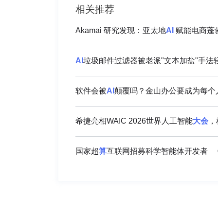
相关推荐
Akamai 研究发现：亚太地
AI
赋能电商蓬勃
AI
垃圾邮件过滤器被老派"文本加盐"手法
软件会被
AI
颠覆吗？金山办公要成为每个人
希捷亮相WAIC 2026世界人工智能
大会
，
国家超
算
互联网招募科学智能体开发者