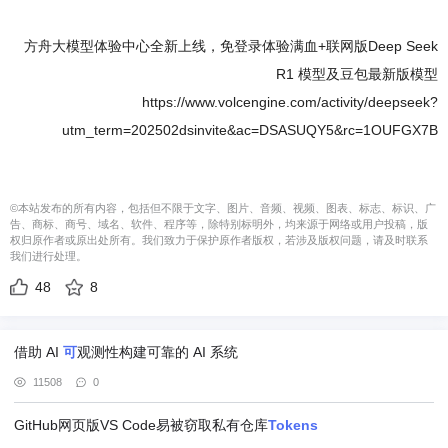
方舟大模型体验中心全新上线，免登录体验满血+联网版Deep Seek
R1 模型及豆包最新版模型
https://www.volcengine.com/activity/deepseek?
utm_term=202502dsinvite&ac=DSASUQY5&rc=1OUFGX7B
©本站发布的所有内容，包括但不限于文字、图片、音频、视频、图表、标志、标识、广
告、商标、商号、域名、软件、程序等，除特别标明外，均来源于网络或用户投稿，版
权归原作者或原出处所有。我们致力于保护原作者版权，若涉及版权问题，请及时联系
我们进行处理。
48
8
借助 AI
可
观测性构建可靠的 AI 系统
11508
0
GitHub网页版VS Code易被窃取私有仓库
Tokens