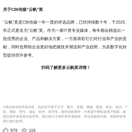
关于CBI传媒“云帆”奖
“云帆”奖是CBI传媒一年一度的评选品牌，已经持续数十年，于2025
年正式更名为“云帆”奖。作为一家IT类专业媒体，每年都会精选出一
批优秀的企业、产品和解决方案，一方面表彰它们对行业和产业的贡
献，同时也帮助企业更好地把握技术潮流和产业趋势，为其数字化转
型提供些许参考。
扫码了解更多云帆奖详情！
©本站发布的所有内容，包括但不限于文字、图片、音频、视频、图表、标志、标识、广
告、商标、商号、域名、软件、程序等，除特别标明外，均来源于网络或用户投稿，版
权归原作者或原出处所有。我们致力于保护原作者版权，若涉及版权问题，请及时联系
我们进行处理。
979
116