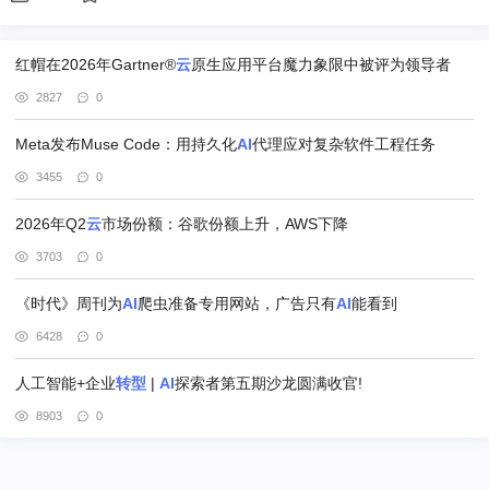
红帽在2026年Gartner®
云
原生应用平台魔力象限中被评为领导者
2827
0
Meta发布Muse Code：用持久化
AI
代理应对复杂软件工程任务
3455
0
2026年Q2
云
市场份额：谷歌份额上升，AWS下降
3703
0
《时代》周刊为
AI
爬虫准备专用网站，广告只有
AI
能看到
6428
0
人工智能+企业
转型
|
AI
探索者第五期沙龙圆满收官!
8903
0