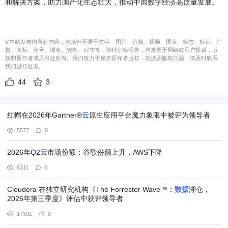
和解决方案，助力国产化生态壮大，推动中国数字经济高质量发展。
©本站发布的所有内容，包括但不限于文字、图片、音频、视频、图表、标志、标识、广
告、商标、商号、域名、软件、程序等，除特别标明外，均来源于网络或用户投稿，版
权归原作者或原出处所有。我们致力于保护原作者版权，若涉及版权问题，请及时联系
我们进行处理。
44
3
红帽在2026年Gartner®
云
原生应用平台魔力象限中被评为领导者
5577
0
2026年Q2
云
市场份额：谷歌份额上升，AWS下降
6311
0
Cloudera 在独立研究机构《The Forrester Wave™：
数据
湖仓，
2026年第三季度》评估中获评领导者
17301
0