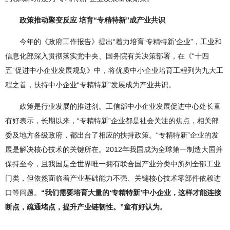
政策推动聚变反应
培育“专精特新”成产业共识
今年的《政府工作报告》提出“着力培育‘专精特新’企业”，工业和
信息化部深入贯彻落实党中央、国务院有关决策部署，在《“十四
五”促进中小企业发展规划》中，将优质中小企业培育工程列为九大工
程之首，扶持中小企业“专精特新”发展成为产业共识。
政策是行业发展的推进剂。工信部中小企业发展促进中心处长童
有好表示，长期以来，“专精特新”企业都是社会关注的焦点，相关部
委及地方各级政府，都出台了相应的扶持政策。“专精特新”企业的发
展是解决核心技术的关键所在。2012年我国成为全球第一制造大国并
保持至今，且我国是全世界唯一拥有联合国产业分类中所列全部工业
门类，但依然面临着产业基础能力不强、关键核心技术零部件依赖进
口等问题。
“我们需要培育大量的‘专精特新’中小企业，这样才能连接
断点，疏通堵点，提升产业链韧性。”童有好认为。