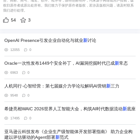
告、商标、商号、域名、软件、程序等，除特别标明外，均来源于网络或用户投稿，版
权归原作者或原出处所有。我们致力于保护原作者版权，若涉及版权问题，请及时联系
我们进行处理。
54
3
OpenAI Presence引发企业自动化与就业
新
讨论
12055
0
Oracle一次性发布1449个安全补丁，AI漏洞挖掘时代已成
新
常态
6963
0
人机同行·心智经营：第七届媒介力学论坛解码AI营销
新
三力
9548
0
希捷亮相WAIC 2026世界人工智能大会，构筑AI时代数据流动
新
底座
17495
0
亚马逊云科技发布《企业生产级智能体开发部署指南》 助力企业构
建以评估驱动的Agent部署
新
范式