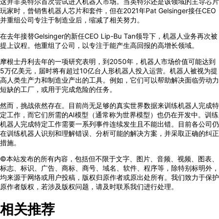
这并非英特尔首次尝试进入机器人市场。当英特尔还是该领域的主导芯片
玩家时，曾销售机器人芯片和套件，但在2021年Pat Gelsinger接任CEO
并重组公司专注于制造业后，缩减了相关努力。
在去年接替Gelsinger的新任CEO Lip-Bu Tan领导下，机器人业务再次被
提上议程。他重组了公司，以专注于能产生高回报的高增长领域。
摩根士丹利去年的一项研究表明，到2050年，机器人市场价值可能达到
5万亿美元，届时将有超过10亿台人形机器人投入运营。机器人被视为提
高人类生产力和制造业产出的工具。例如，它们可以帮助解决面临劳动力
短缺的工厂，或用于完成危险的任务。
然而，挑战依然存在。目前尚无足够的真实世界数据来训练机器人完成特
定工作，而它们所需的AI模型（通常称为世界模型）也仍在开发中。训练
机器人完成特定工作需要一系列事件连续发生且不能出错。目前各公司仍
在训练机器人识别和理解错误、分析可能的解决方案，并采取正确的纠正
措施。
©本站发布的所有内容，包括但不限于文字、图片、音频、视频、图表、
标志、标识、广告、商标、商号、域名、软件、程序等，除特别标明外，
均来源于网络或用户投稿，版权归原作者或原出处所有。我们致力于保护
原作者版权，若涉及版权问题，请及时联系我们进行处理。
相关推荐