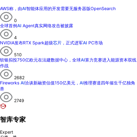
AWS称，由
AI
智能体应用的开发需要无服务器版OpenSearch
0
全球首例
AI
Agent真实网络攻击被披露
4
NVIDIA发布RTX Spark超级
芯片
，正式进军
AI
PC市场
510
软银拟投750亿欧元在法建数据中心，全球
AI
算力竞赛进入能源资本双线
作战
2682
Fireworks
AI
洽谈新融资估值150亿美元，
AI
推理赛道四年催生千亿独角
兽
2749
智库专家
Expert