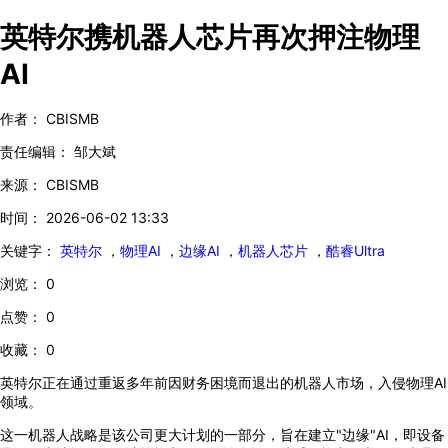
英特尔携机器人芯片再次押注物理
AI
作者：
CBISMB
责任编辑：
邹大斌
来源：
CBISMB
时间：
2026-06-02 13:33
关键字：
英特尔
，
物理AI
，
边缘AI
，
机器人芯片
，
酷睿Ultra
浏览：
0
点赞：
0
收藏：
0
英特尔正在通过重返多年前因财务困境而退出的机器人市场，入侵物理AI
领域。
这一机器人战略是该公司更大计划的一部分，旨在建立"边缘"AI，即设备