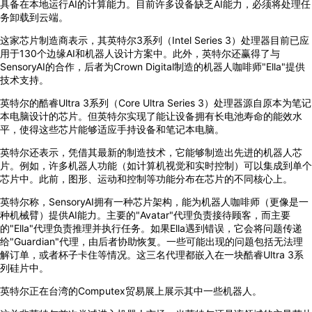
具备在本地运行AI的计算能力。目前许多设备缺乏AI能力，必须将处理任
务卸载到云端。
这家芯片制造商表示，其英特尔3系列（Intel Series 3）处理器目前已应
用于130个边缘AI和机器人设计方案中。此外，英特尔还赢得了与
SensoryAI的合作，后者为Crown Digital制造的机器人咖啡师"Ella"提供
技术支持。
英特尔的酷睿Ultra 3系列（Core Ultra Series 3）处理器源自原本为笔记
本电脑设计的芯片。但英特尔实现了能让设备拥有长电池寿命的能效水
平，使得这些芯片能够适应手持设备和笔记本电脑。
英特尔还表示，凭借其最新的制造技术，它能够制造出先进的机器人芯
片。例如，许多机器人功能（如计算机视觉和实时控制）可以集成到单个
芯片中。此前，图形、运动和控制等功能分布在芯片的不同核心上。
英特尔称，SensoryAI拥有一种芯片架构，能为机器人咖啡师（更像是一
种机械臂）提供AI能力。主要的"Avatar"代理负责接待顾客，而主要
的"Ella"代理负责推理并执行任务。如果Ella遇到错误，它会将问题传递
给"Guardian"代理，由后者协助恢复。一些可能出现的问题包括无法理
解订单，或者杯子卡住等情况。这三名代理都嵌入在一块酷睿Ultra 3系
列硅片中。
英特尔正在台湾的Computex贸易展上展示其中一些机器人。