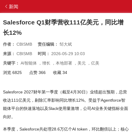
新闻
Salesforce Q1财季营收111亿美元，同比增
长12%
作者：
CBISMB
责任编辑：
邹大斌
来源：
CBISMB
时间：
2026-05-29 10:03
关键字：
AI智能体
，
增长
，
本地部署
，
美元
，
亿美
浏览 6825
点赞 366
收藏 34
Salesforce 2027财年第一季度（截至4月30日）业绩超出预期，总营
收达111亿美元，剔除汇率影响同比增长12%。受益于Agentforce智
能体平台的快速落地以及Slack使用量激增，公司AI业务关键指标全面
向好。
本季度，Salesforce共处理28.6万亿个AI token，环比翻倍以上；核心