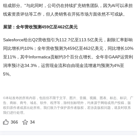
组成部分。"与此同时，公司仍在持续扩充销售团队，因为AI可以承担
线索资质评估等工作，但人类销售在开拓市场方面依然不可或缺。
展望：全年营收预测459亿至462亿美元
Salesforce给出Q2营收指引为112.7亿至113.5亿美元，剔除汇率影响
同比增长约10%；全年营收预测为459亿至462亿美元，同比增长10%
至11%，其中Informatica贡献约3个百分点增长。全年非GAAP运营利
润率预计达34.3%，运营现金流和自由现金流增速均预测为4%至
5%。
©本站发布的所有内容，包括但不限于文字、图片、音频、视频、图表、标志、标识、广
告、商标、商号、域名、软件、程序等，除特别标明外，均来源于网络或用户投稿，版
权归原作者或原出处所有。我们致力于保护原作者版权，若涉及版权问题，请及时联系
我们进行处理。
366
34