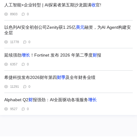
人工智能+企业转型 | AI探索者第五期沙龙圆满
收
官!
8903
0
以色列AI安全初创公司Zenity获1.25亿
美元
融资，为AI Agent构建安
全层
11778
0
延续强劲
增长
！Fortinet 发布 2026 年第二季度
财
报
6357
0
希捷科技发布2026财年第四
财
季
及全年财务业绩
11291
0
Alphabet Q2
财
报强劲：AI全面驱动各项服务
增长
9527
0