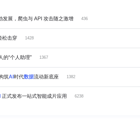
发展，爬虫与 API 攻击随之激增
436
轻松击穿
1428
的“个人助理”
1367
，构筑
AI
时代
数据
流动新底座
1382
I
正式发布一站式智能成片应用
6238