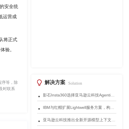
体的安全统
低运营成
队将正式
用体验。
解决方案
程序等，除
Solution
及时联系
·
影石Insta360选择亚马逊云科技Agentic AI 正式发布一站式智能成片应用
·
IBM与红帽扩展Lightwell服务方案，构建适配AI时代开源生态的可信基础设施
·
亚马逊云科技推出全新开源模型上下文协议服务器助力科学家快速获取关键研究数据