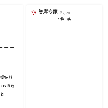
智库专家
Expert
换一换
往需依赖
s 则通
微软