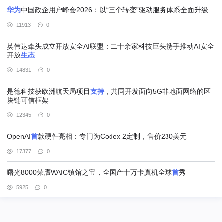
华为
中国政企用户峰会2026：以“三个转变”驱动服务体系全面升级
11913
0
英伟达牵头成立开放安全AI联盟：二十余家科技巨头携手推动AI安全
开放
生态
14831
0
是德科技获欧洲航天局项目
支持
，共同开发面向5G非地面网络的区
块链可信框架
12345
0
OpenAI
首
款硬件亮相：专门为Codex 2定制，售价230美元
17377
0
曙光8000荣膺WAIC镇馆之宝，全国产十万卡真机全球
首
秀
5925
0