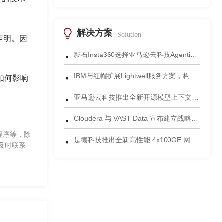
解决方案
Solution
声明。因
·
影石Insta360选择亚马逊云科技Agentic AI 正式发布一站式智能成片应用
·
IBM与红帽扩展Lightwell服务方案，构建适配AI时代开源生态的可信基础设施
如何影响
·
亚马逊云科技推出全新开源模型上下文协议服务器助力科学家快速获取关键研究数据
·
Cloudera 与 VAST Data 宣布建立战略合作伙伴关系，携手为复杂环境部署AI数据平台
·
程序等，除
是德科技推出全新高性能 4x100GE 网络安全测试平台
及时联系