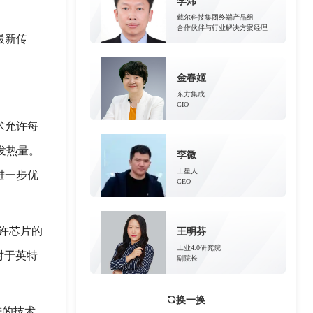
李炜
戴尔科技集团终端产品组
合作伙伴与行业解决方案经理
最新传
金春姬
东方集成
CIO
术允许每
发热量。
李微
工星人
进一步优
CEO
允许芯片的
王明芬
工业4.0研究院
对于英特
副院长
换一换
进的技术