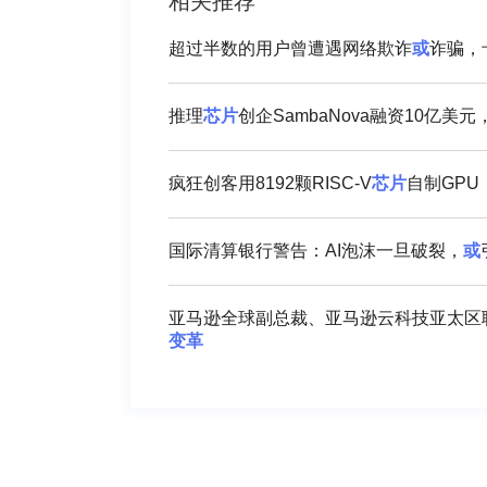
相关推荐
超过半数的用户曾遭遇网络欺诈
或
诈骗，
推理
芯片
创企SambaNova融资10亿美元
疯狂创客用8192颗RISC-V
芯片
自制GPU
国际清算银行警告：AI泡沫一旦破裂，
或
亚马逊全球副总裁、亚马逊云科技亚太区联席
变革