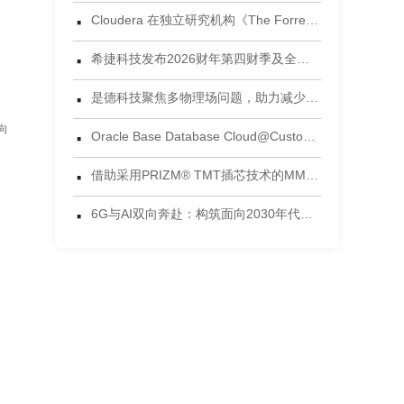
·
Cloudera 在独立研究机构《The Forrester Wave™：数据湖仓，2026年第三季度》评估中获评领导者
·
希捷科技发布2026财年第四财季及全年财务业绩
·
是德科技聚焦多物理场问题，助力减少电子设计后期失效风险
·
向
Oracle Base Database Cloud@Customer 正式发布
·
借助采用PRIZM® TMT插芯技术的MMC®连接器，将连接能力提升到新高度 为当今AI数据中心环境设计的连接方案
·
6G与AI双向奔赴：构筑面向2030年代的智能网络