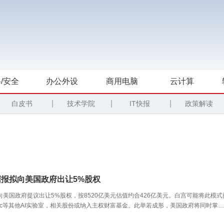
/安全
办公外设
商用电脑
云计算
|
|
|
白皮书
技术学院
IT快报
政策解读
I据报拟向美国政府出让5%股权
据报向美国政府提议出让5%股权，按8520亿美元估值约合426亿美元。白宫可能将此模式
ropic等其他AI实验室，相关股份或纳入主权财富基金。此举若成形，美国政府将同时掌握
双重杠杆，此前已对量子计算公司采取类似做法