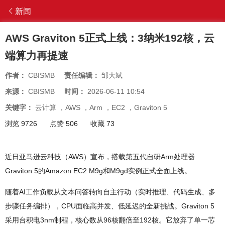
新闻
AWS Graviton 5正式上线：3纳米192核，云
端算力再提速
作者：
CBISMB
责任编辑：
邹大斌
来源：
CBISMB
时间：
2026-06-11 10:54
关键字：
云计算
，
AWS
，
Arm
，
EC2
，
Graviton 5
浏览 9726
点赞 506
收藏 73
近日亚马逊云科技（AWS）宣布，搭载第五代自研Arm处理器
Graviton 5的Amazon EC2 M9g和M9gd实例正式全面上线。
随着AI工作负载从文本问答转向自主行动（实时推理、代码生成、多
步骤任务编排），CPU面临高并发、低延迟的全新挑战。Graviton 5
采用台积电3nm制程，核心数从96核翻倍至192核。它放弃了单一芯