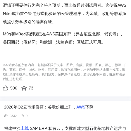
逻辑证明硬件行为完全符合预期，而非仅通过测试用例。这使得AWS
Nitro成为首个经过形式化验证的云管理程序，为金融、政府等敏感负
载提供数学级别的隔离保证。
M9g和M9gd实例现已在AWS美国东部（弗吉尼亚北部、俄亥俄）、
美国西部（俄勒冈）和欧洲（法兰克福）区域正式可用。
©本站发布的所有内容，包括但不限于文字、图片、音频、视频、图表、标志、标识、广
告、商标、商号、域名、软件、程序等，除特别标明外，均来源于网络或用户投稿，版
权归原作者或原出处所有。我们致力于保护原作者版权，若涉及版权问题，请及时联系
我们进行处理。
506
73
2026年Q2云市场份额：谷歌份额上升，
AWS
下降
2332
0
福建中沙
上线
SAP ERP 私有云，支撑新建大型石化基地投产运营与