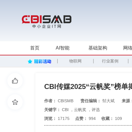
首页
AI智能
基础架构
网络
|
|
|
物联网
行业案例
CBI传媒2025“云帆奖”榜单
作者：
CBISMB
责任编辑：
邹大斌
来源
关键字：
CBI
，
云帆奖
，
评选
浏览：
17175
点赞：
994
收藏：
109