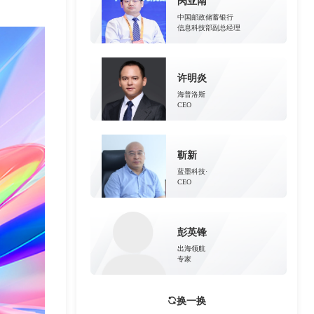
呙亚南
中国邮政储蓄银行
信息科技部副总经理
许明炎
海普洛斯
CEO
靳新
蓝墨科技·
CEO
彭英锋
出海领航
专家
换一换