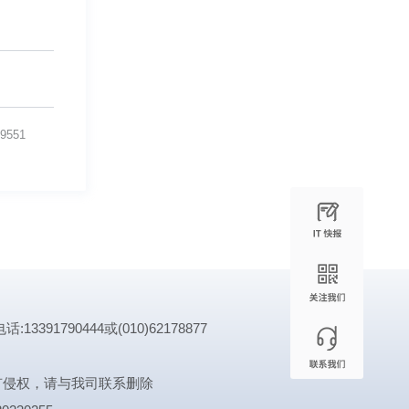
9551
1790444或(010)62178877
有侵权，请与我司联系删除