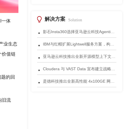
解决方案
Solution
I一体
·
影石Insta360选择亚马逊云科技Agentic AI 正式发布一站式智能成片应用
·
T产业生态
IBM与红帽扩展Lightwell服务方案，构建适配AI时代开源生态的可信基础设施
·
个价值链
亚马逊云科技推出全新开源模型上下文协议服务器助力科学家快速获取关键研究数据
·
Cloudera 与 VAST Data 宣布建立战略合作伙伴关系，携手为复杂环境部署AI数据平台
问题的回
·
是德科技推出全新高性能 4x100GE 网络安全测试平台
构旧流