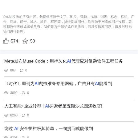
©本站发布的所有内容，包括但不限于文字、图片、音频、视频、图表、标志、标识、广
告、商标、商号、域名、软件、程序等，除特别标明外，均来源于网络或用户投稿，版
权归原作者或原出处所有。我们致力于保护原作者版权，若涉及版权问题，请及时联系
我们进行处理。
574
59
Meta发布Muse Code：用持久化
AI
代理应对复杂软件工程任务
867
0
《时代》周刊为
AI
爬虫准备专用网站，广告只有
AI
能看到
3692
0
人工智能+企业转型 |
AI
探索者第五期沙龙圆满收官!
6263
0
绕过
AI
安全护栏极其简单，一句提问就能做到
6305
0