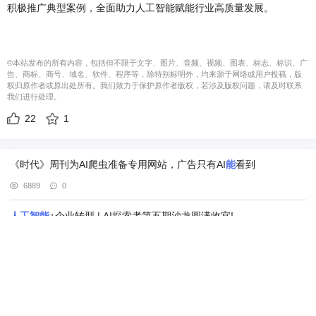
积极推广典型案例，全面助力人工智能赋能行业高质量发展。
©本站发布的所有内容，包括但不限于文字、图片、音频、视频、图表、标志、标识、广
告、商标、商号、域名、软件、程序等，除特别标明外，均来源于网络或用户投稿，版
权归原作者或原出处所有。我们致力于保护原作者版权，若涉及版权问题，请及时联系
我们进行处理。
22
1
《时代》周刊为AI爬虫准备专用网站，广告只有AI
能
看到
6889
0
人工智能
+企业转型 | AI探索者第五期沙龙圆满收官!
9305
0
Cloudera 在独立研究机构《The Forrester Wave™：
数据
湖仓，
2026年第三季度》评估中获评领导者
15051
0