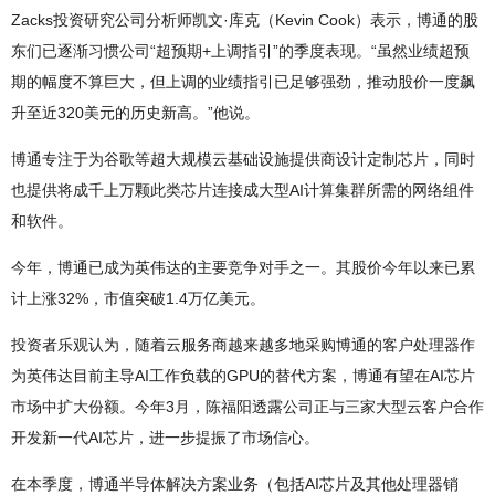
Zacks投资研究公司分析师凯文·库克（Kevin Cook）表示，博通的股
东们已逐渐习惯公司“超预期+上调指引”的季度表现。“虽然业绩超预
期的幅度不算巨大，但上调的业绩指引已足够强劲，推动股价一度飙
升至近320美元的历史新高。”他说。
博通专注于为谷歌等超大规模云基础设施提供商设计定制芯片，同时
也提供将成千上万颗此类芯片连接成大型AI计算集群所需的网络组件
和软件。
今年，博通已成为英伟达的主要竞争对手之一。其股价今年以来已累
计上涨32%，市值突破1.4万亿美元。
投资者乐观认为，随着云服务商越来越多地采购博通的客户处理器作
为英伟达目前主导AI工作负载的GPU的替代方案，博通有望在AI芯片
市场中扩大份额。今年3月，陈福阳透露公司正与三家大型云客户合作
开发新一代AI芯片，进一步提振了市场信心。
在本季度，博通半导体解决方案业务（包括AI芯片及其他处理器销