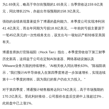
为1.69美元，略高于华尔街预期的1.65美元；当季营收达159.6亿美
元，同比增长22%，亦超出市场预期的158.3亿美元。
强劲的业绩表现显著提升了博通的盈利能力。本季度公司实现净利润
41.4亿美元，而去年同期为亏损18.8亿美元。一年前的亏损主要源于
一笔45亿美元的一次性税务支出，该支出与一项知识产权转移至美国
有关。
博通首席执行官陈福阳（Hock Tan）指出，本季度营收创下第三财季
历史新高，这得益于公司在定制AI加速器、网络基础设施以及
VMware业务方面的持续增长。“AI相关收入同比增长63%。”陈福阳表
示，“我们预计AI半导体收入在第四季度将进一步加速增长，实现连续
第十一个季度的增长，因为我们的客户仍在大力投入。”
对于第四季度，博通预计销售额将达到174亿美元，高于市场预期的
170.2亿美元。受此利好推动，公司股价在盘后交易中上涨超过3%，
此前盘中已上涨1%。