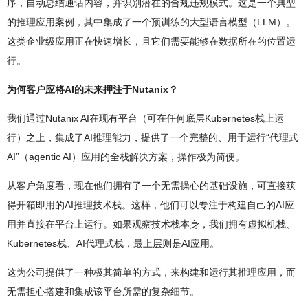
序，自动总结通话内容，并识别潜在的合规违规模式。这是一个典型
的推理应用案例，其中集成了一个预训练的大型语言模型（LLM）。
这类企业级应用正在快速增长，且它们需要能够在数据所在的位置运
行。
为何客户应将AI的未来押注于Nutanix？
我们通过Nutanix AI在现有平台（可在任何底层Kubernetes栈上运
行）之上，集成了AI推理能力，提供了一个完整的、用于运行“代理式
AI”（agentic AI）应用的全栈解决方案，操作极为简便。
从客户角度看，现在他们拥有了一个无需操心的基础设施，可直接获
得开箱即用的AI推理技术栈。这样，他们可以专注于构建自己的AI应
用并直接在平台上运行。如果观察技术栈本身，我们拥有虚拟机栈、
Kubernetes栈、AI代理式栈，最上层则是AI应用。
这为公司提供了一种极其简单的方式，来构建和运行其推理应用，而
无需担心搭建和集成该平台所需的复杂细节。