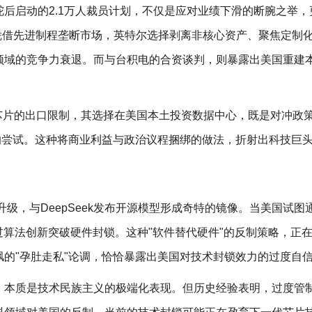
后启动的2.1万人裁员计划，不仅是应对业绩下滑的断腕之举，
凭借先进制程垄断市场，英特尔选择剥离非核心资产、聚焦定制
领域的竞争力衰退。而与台积电的合资谈判，则暴露出美国重建
芯片的出口限制，其选择在美国本土投资数据中心，既是对冲政
的尝试。这种将商业利益与政治议程捆绑的做法，折射出科技巨
限制升级，与DeepSeek发布开源模型形成奇特的镜像。当美国试图
过算法创新突破硬件封锁。这种"软件替代硬件"的反制策略，正
的"孕肚走私"论调，恰恰暴露出美国对技术封锁效力的过度自
，本质是技术民族主义的极端化表现。但历史经验表明，过度管