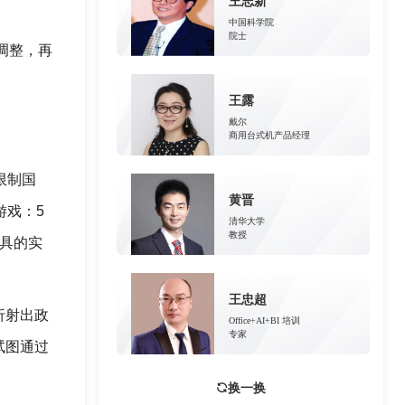
王志新
中国科学院
院士
调整，再
王露
戴尔
商用台式机产品经理
限制国
黄晋
游戏：5
清华大学
教授
具的实
王忠超
折射出政
Office+AI+BI 培训
专家
试图通过
换一换