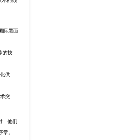
技术的颠
国际层面
悖的技
化供
术突
时，他们
序章。