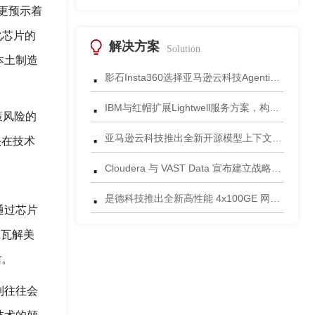
更预示着
化芯片的
解决方案
Solution
本土制造
·
影石Insta360选择亚马逊云科技Agentic AI 正式发布一站式智能成片应用
·
IBM与红帽扩展Lightwell服务方案，构建适配AI时代开源生态的可信基础设施
策风险的
·
亚马逊云科技推出全新开源模型上下文协议服务器助力科学家快速获取关键研究数据
头在技术
·
Cloudera 与 VAST Data 宣布建立战略合作伙伴关系，携手为复杂环境部署AI数据平台
·
是德科技推出全新高性能 4x100GE 网络安全测试平台
通过芯片
在瓦解美
信。
制往往会