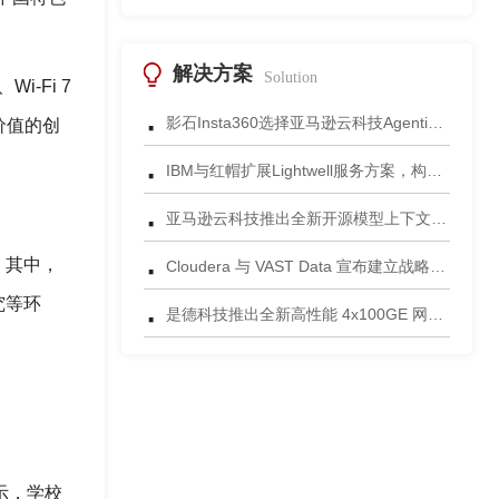
解决方案
Solution
-Fi 7
·
影石Insta360选择亚马逊云科技Agentic AI 正式发布一站式智能成片应用
价值的创
·
IBM与红帽扩展Lightwell服务方案，构建适配AI时代开源生态的可信基础设施
·
亚马逊云科技推出全新开源模型上下文协议服务器助力科学家快速获取关键研究数据
·
。其中，
Cloudera 与 VAST Data 宣布建立战略合作伙伴关系，携手为复杂环境部署AI数据平台
·
究等环
是德科技推出全新高性能 4x100GE 网络安全测试平台
示，学校