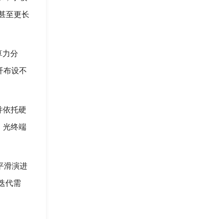
年甚至更长
算力分
纤布设不
并依托硬
，光终端
平滑演进
迭代需