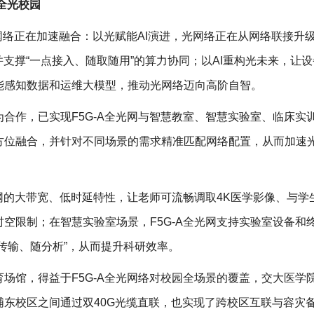
A全光校园
光网络正在加速融合：以光赋能AI演进，光网络正在从网络联接升
并支撑“一点接入、随取随用”的算力协同；以AI重构光未来，让
能感知数据和运维大模型，推动光网络迈向高阶自智。
合作，已实现F5G-A全光网与智慧教室、智慧实验室、临床实
方位融合，并针对不同场景的需求精准匹配网络配置，从而加速
光网的大带宽、低时延特性，让老师可流畅调取4K医学影像、与学
空限制；在智慧实验室场景，F5G-A全光网支持实验室设备和
传输、随分析”，从而提升科研效率。
场馆，得益于F5G-A全光网络对校园全场景的覆盖，交大医学
东校区之间通过双40G光缆直联，也实现了跨校区互联与容灾