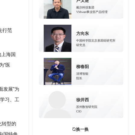
卢义楚
戴尔科技集团
VMware事业部产品经理
先行范
方向东
中国科学院北京基因组研究所
研究员
的上海国
为“医
柳春阳
清博智能
院长
面发展”为
的学习、工
徐井西
苏州数智研究院
CIO
化转型的
换一换
中国特色