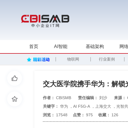
首页
AI智能
基础架构
网络
|
|
|
物联网
行业案例
交大医学院携手华为：解锁光
作者：
CBISMB
责任编辑：
刘沙
来源：
关键字：
华为
，
AI F5G-A
，
上海交大
，
光智
浏览：
17548
点赞：
975
收藏：
126