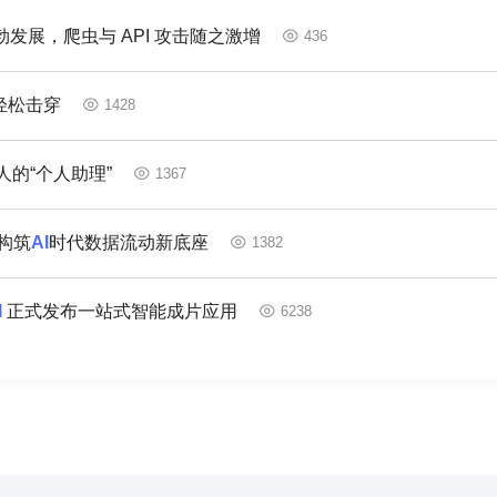
发展，爬虫与 API 攻击随之激增
436
轻松击穿
1428
的“个人助理”
1367
，构筑
AI
时代数据流动新底座
1382
I
正式发布一站式智能成片应用
6238