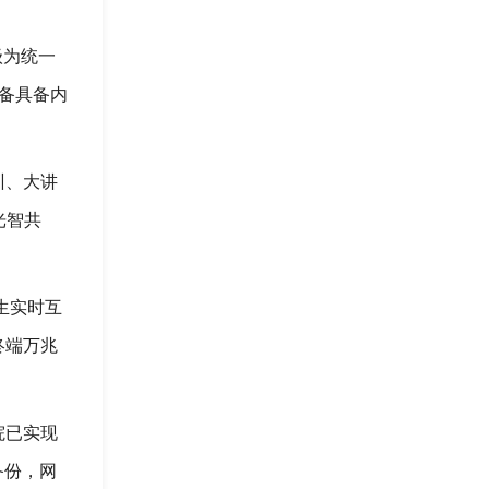
级为统一
设备具备内
训、大讲
光智共
生实时互
终端万兆
院已实现
备份，网