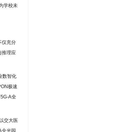
为学校未
不仅充分
与推理应
业数智化
ON极速
G-A全
，以交大医
A全光园