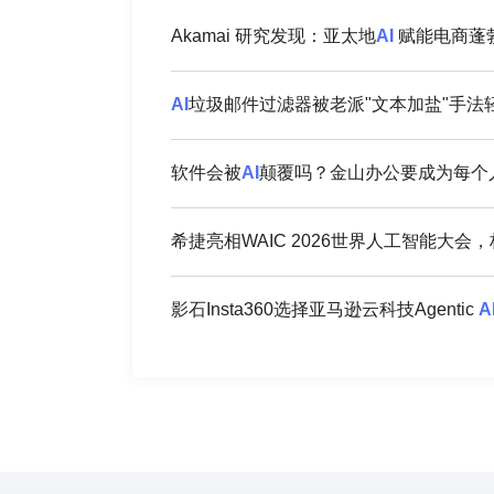
Akamai 研究发现：亚太地
AI
赋能电商蓬勃
AI
垃圾邮件过滤器被老派"文本加盐"手法
软件会被
AI
颠覆吗？金山办公要成为每个人
希捷亮相WAIC 2026世界人工智能大会
影石Insta360选择亚马逊云科技Agentic
A