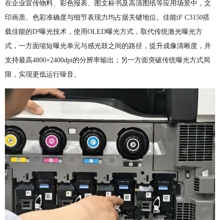
在企业宣传物料、彩色报表、图文标书及高清图纸等应用场景中，文
印画质、色彩准确度与细节表现力均占据关键地位。佳能iF C3150搭
载佳能的D²曝光技术，使用OLED曝光方式，取代传统激光曝光方
式，一方面缩短曝光单元与感光鼓之间的路径，提升成像清晰度，并
支持最高4800×2400dpi的分辨率输出；另一方面突破传统曝光方式局
限，实现更低运行噪音。