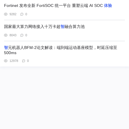
Fortinet 发布全新 FortiSOC 统一平台 重塑云端 AI SOC
体验
9282
0
国家最大算力网络接入十万卡超
智
融合算力池
8043
0
智
元机器人BFM-2论文解读：端到端运动基座模型，时延压缩至
500ms
12978
0