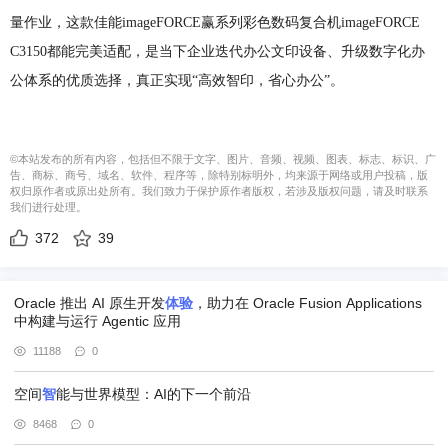
量作业，这款佳能imageFORCE赢系列彩色数码复合机imageFORCE
C3150都能完美适配，是当下企业迭代办公文印设备、升级数字化办
公体系的优质选择，真正实现“高效智印，省心办公”。
©本站发布的所有内容，包括但不限于文字、图片、音频、视频、图表、标志、标识、广
告、商标、商号、域名、软件、程序等，除特别标明外，均来源于网络或用户投稿，版
权归原作者或原出处所有。我们致力于保护原作者版权，若涉及版权问题，请及时联系
我们进行处理。
372
39
Oracle 推出 AI 原生开发
体验
，助力在 Oracle Fusion Applications
中构建与运行 Agentic 应用
11188
0
空间
智
能与世界模型：AI的下一个前沿
8468
0