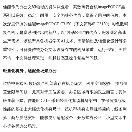
佳能作为办公文印领域的资深从业者，其数码复合机imageFORCE赢
系列以高效、稳定、耐用、安全为核心优势，赢得了用户的信赖。本
次深度评测的佳能imageFORCE C3150（下文简称iF C3150）彩色数码
复合机，是赢系列推出的新品，以“强劲轻量”的优势，高效满足高速
生产需求。该机型具备机器学习AI技术、高清输出及轻量化设计等多
重特性，可解决传统办公文印设备存在的机身笨重、运行卡顿、画质
不均、小文件处理繁琐、能耗较高及操作复杂等问题。
轻量化机身，适配全场景办公
传统中高端A3数码复合机普遍存在机身庞大、占用空间较多、摆放位
置受限等问题，尤其对于工位紧凑、办公区域有限的政企而言，其体
验显著下降。佳能iF C3150采用轻量化紧凑机身架构，在保留旗舰级
性能的基础上大幅优化机身尺寸。该机型机身布局规整简约，线条利
落，商务质感突出，能够灵活适配政企、开放式办公区、小型文印中
心等各类办公场景。