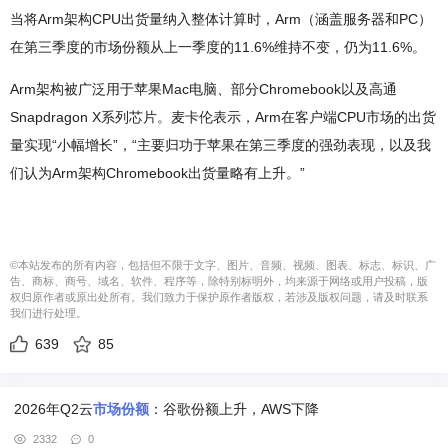
当将Arm架构CPU出货量纳入整体计算时，Arm（涵盖服务器和PC）
在第三季度的市场份额从上一季度的11.6%维持不变，仍为11.6%。
Arm架构被广泛用于苹果Mac电脑、部分Chromebook以及高通
Snapdragon X系列芯片。麦卡伦表示，Arm在客户端CPU市场的出货
量实现“小幅增长”，“主要归功于苹果在第三季度的强劲表现，以及我
们认为Arm架构Chromebook出货量略有上升。”
©本站发布的所有内容，包括但不限于文字、图片、音频、视频、图表、标志、标识、广
告、商标、商号、域名、软件、程序等，除特别标明外，均来源于网络或用户投稿，版
权归原作者或原出处所有。我们致力于保护原作者版权，若涉及版权问题，请及时联系
我们进行处理。
639
85
2026年Q2云
市场份额
：谷歌份额上升，AWS下降
2332
0