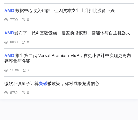
AMD
数据中心收入翻倍，但因资本支出上升担忧股价下跌
7700
0
AMD
发布下一代AI基础设施：覆盖前沿模型、智能体与自主机器人
6868
0
AMD
推出第二代 Versal Premium MoP，在更小设计中实现更高内
存容量与性能
11109
0
微软不惧量子计算
突破
被质疑，称对成果充满信心
6732
0
@北京赢邦策略咨询有限责任公司