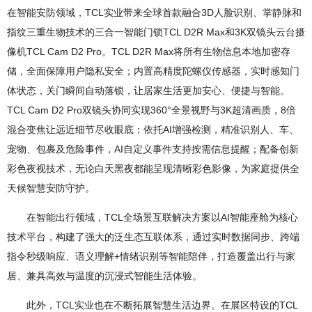
在智能安防领域，TCL实业带来全球首款融合3D人脸识别、掌静脉和
指纹三重生物技术的三合一智能门锁TCL D2R Max和3K双镜头云台摄
像机TCL Cam D2 Pro。TCL D2R Max将所有生物信息本地加密存
储，全面保障用户隐私安全；内置高精度陀螺仪传感器，实时感知门
体状态，关门瞬间自动落锁，让居家生活更加安心、便捷与智能。
TCL Cam D2 Pro双镜头协同实现360°全景视野与3K超清画质，8倍
混合变焦让远近细节尽收眼底；依托AI增强检测，精准识别人、车、
宠物、包裹及危险事件，AI自定义事件支持按需信息提醒；配备创新
彩色夜视技术，无论白天黑夜都能呈现清晰彩色影像，为家庭提供全
天候智慧安防守护。
在智能出行领域，TCL全场景互联解决方案以AI智能座舱为核心
技术平台，构建了强大的泛生态互联体系，通过实时数据同步、跨端
指令秒级响应、语义理解+情绪识别等智能陪伴，打造覆盖出行与家
居、兼具高效与温度的沉浸式智能生活体验。
此外，TCL实业也在不断拓展智慧生活边界。在展区特设的TCL