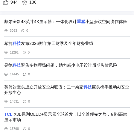
944
136
戴尔全新43英寸4K显示器：一体化设计
重塑
小型会议空间协作体验
3093
0
希捷
科技
发布2026财年第四财季及全年财务业绩
11291
0
是德
科技
聚焦多物理场问题，助力减少电子设计后期失效风险
14445
0
英伟达牵头成立开放安全AI联盟：二十余家
科技
巨头携手推动AI安全
开放生态
14831
0
TCL
X3B系列OLED+显示器全球首发，以全维领先之势，剑指高端
显示市场
16798
0