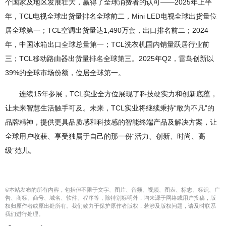
个国家及地区发展壮大，赢得了全球消费者的认可——2025年上半
年，TCL电视全球出货量排名全球前二，Mini LED电视全球出货量位
居全球第一；TCL空调出货量达1,490万套，出口排名前二；2024
年，中国冰箱出口全球总量第一；TCL洗衣机国内销量跃居行业前
三；TCL移动路由器出货量排名全球第三。2025年Q2，雷鸟创新以
39%的全球市场份额，位居全球第一。
连续15年参展，TCL实业全方位展现了科技硬实力和创新底蕴，
让未来智慧生活触手可及。未来，TCL实业将继续秉持“敢为不凡”的
品牌精神，提供更具品质感和科技感的智能终端产品及解决方案，让
全球用户收获、享受独属于自己的那一份“活力、创新、时尚、高
级”范儿。
©本站发布的所有内容，包括但不限于文字、图片、音频、视频、图表、标志、标识、广
告、商标、商号、域名、软件、程序等，除特别标明外，均来源于网络或用户投稿，版
权归原作者或原出处所有。我们致力于保护原作者版权，若涉及版权问题，请及时联系
我们进行处理。