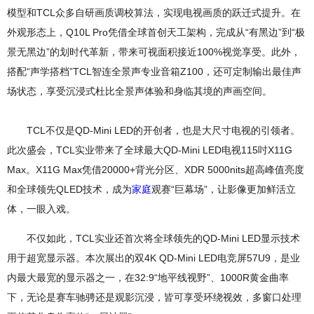
模型和TCL众多自研画质调校算法，实现电视画质的跃迁式提升。在
外观形态上，Q10L Pro凭借全球首创天工架构，完成从“有黑边”到“极
景无黑边”的划时代革新，带来可视面积接近100%视觉享受。此外，
搭配“声学搭档”TCL智连全景声专业音箱Z100，还可定制输出最佳声
场状态，享受沉浸式杜比全景声体验和身临其境的声画空间。
TCL不仅是QD-Mini LED的开创者，也是大尺寸电视的引领者。
此次盛会，TCL实业带来了全球最大QD-Mini LED电视115吋X11G
Max。X11G Max凭借20000+背光分区、XDR 5000nits超高峰值亮度
和全球领先QLED技术，成为
家庭
观赛“巨幕场”，让影像更加鲜活立
体，一眼入戏。
不仅如此，TCL实业还首次将全球领先的QD-Mini LED显示技术
用于超宽显示器。本次展出的双4K QD-Mini LED电竞屏57U9，是业
内最大最宽的显示器之一，在32:9“地平线视野”、1000R黄金曲率
下，无论是赛车驰骋还是观影沉浸，皆可享受环绕视效，多窗口处理