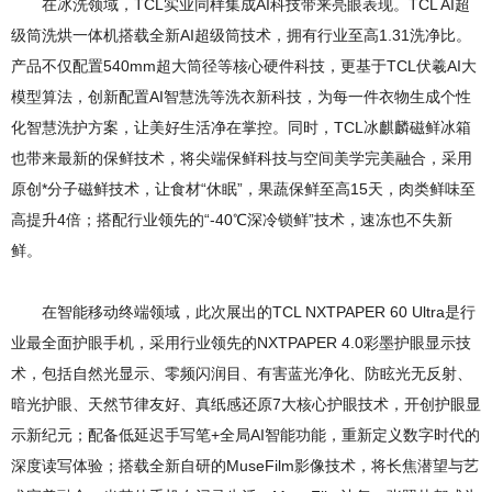
在冰洗领域，TCL实业同样集成AI科技带来亮眼表现。TCL AI超
级筒洗烘一体机搭载全新AI超级筒技术，拥有行业至高1.31洗净比。
产品不仅配置540mm超大筒径等核心硬件科技，更基于TCL伏羲AI大
模型算法，创新配置AI智慧洗等洗衣新科技，为每一件衣物生成个性
化智慧洗护方案，让美好生活净在掌控。同时，TCL冰麒麟磁鲜冰箱
也带来最新的保鲜技术，将尖端保鲜科技与空间美学完美融合，采用
原创*分子磁鲜技术，让食材“休眠”，果蔬保鲜至高15天，肉类鲜味至
高提升4倍；搭配行业领先的“-40℃深冷锁鲜”技术，速冻也不失新
鲜。
在智能移动终端领域，此次展出的TCL NXTPAPER 60 Ultra是行
业最全面护眼手机，采用行业领先的NXTPAPER 4.0彩墨护眼显示技
术，包括自然光显示、零频闪润目、有害蓝光净化、防眩光无反射、
暗光护眼、天然节律友好、真纸感还原7大核心护眼技术，开创护眼显
示新纪元；配备低延迟手写笔+全局AI智能功能，重新定义数字时代的
深度读写体验；搭载全新自研的MuseFilm影像技术，将长焦潜望与艺