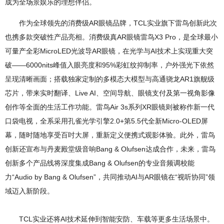
成为全场景娱乐的理想伴侣。
作为全球领先的消费级AR眼镜品牌，TCL实业旗下雷鸟创新此次
也携多款突破性产品亮相。消费级真AR眼镜雷鸟X3 Pro，是全球最小
可量产全彩MicroLED光波导AR眼镜，在光学与AI技术上实现重大突
破——6000nits峰值入眼亮度和95%彩虹纹抑制率，户外强光下依然
呈现清晰画面；搭载独家定制的多模态大模型与高通骁龙AR1旗舰级
芯片，带来实时翻译、Live AI、空间导航、眼镜支付及第一视角影像
创作等全面的生活工作功能。雷鸟Air 3s系列XR眼镜则被称作新一代
口袋电视，全系采用孔雀光学引擎2.0+第5.5代全新Micro-OLED屏
幕，随时随地享受百吋大屏，重新定义便携式观影体验。此外，雷鸟
创新还宣布与丹麦殿堂级音响Bang & Olufsen达成合作，未来，雷鸟
创新多个产品线将深度集成Bang & Olufsen的专业音频调校能
力“Audio by Bang & Olufsen”，共同推动AI与AR眼镜在“视听协同”领
域迈入新阶段。
TCL实业还将AI技术延伸到智能安防、车载等更多生活场景中。