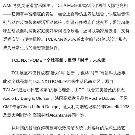
AiMe冬奥灵感滑雪乐园里，TCL AiMe分体式AI陪伴机器人惊艳亮相
——它拥有丰富细腻的表达，融合上百种仿生表达组合，快速语音识
别与动作反馈带来鲜活互动体验；能进行多模态自然交互，通过AI趣
味互动及自动捕捉家庭美好瞬间增添乐趣；还可联动家居设备，支持
远程安防与便捷操控。TCL AiMe以未来感太空舱与分体式设计形态，
成为日常生活的理想智慧伙伴。
TCL NXTHOME™全球亮相，重塑「时尚」未来家
TCL展区不仅释放着“活力”与“创新”，也将“时尚”写进科技故事。
此次全球亮相的TCL NXTHOME™未来生活风尚专区，源自
TCLArt“启迪明日艺术家”的核心理念，由TCL联合完美音效的标志
Audio by Bang & Olufsen、法国高端家具品牌Roche Bobois、国际
CMF专家Chris Lefteri Design、意大利高端笔记本品牌Castelli 1938
及意大利制造的高端材料Alcantara共同打造。
从厨房的智能保鲜科技与极致清洁系统，到客厅的法式生活艺