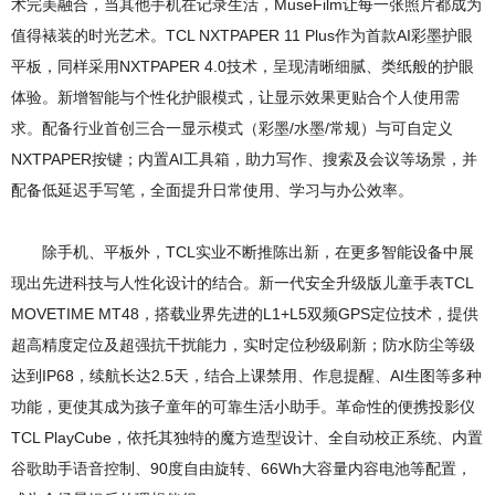
术完美融合，当其他手机在记录生活，MuseFilm让每一张照片都成为
值得裱装的时光艺术。TCL NXTPAPER 11 Plus作为首款AI彩墨护眼
平板，同样采用NXTPAPER 4.0技术，呈现清晰细腻、类纸般的护眼
体验。新增智能与个性化护眼模式，让显示效果更贴合个人使用需
求。配备行业首创三合一显示模式（彩墨/水墨/常规）与可自定义
NXTPAPER按键；内置AI工具箱，助力写作、搜索及会议等场景，并
配备低延迟手写笔，全面提升日常使用、学习与办公效率。
除手机、平板外，TCL实业不断推陈出新，在更多智能设备中展
现出先进科技与人性化设计的结合。新一代安全升级版儿童手表TCL
MOVETIME MT48，搭载业界先进的L1+L5双频GPS定位技术，提供
超高精度定位及超强抗干扰能力，实时定位秒级刷新；防水防尘等级
达到IP68，续航长达2.5天，结合上课禁用、作息提醒、AI生图等多种
功能，更使其成为孩子童年的可靠生活小助手。革命性的便携投影仪
TCL PlayCube，依托其独特的魔方造型设计、全自动校正系统、内置
谷歌助手语音控制、90度自由旋转、66Wh大容量内容电池等配置，