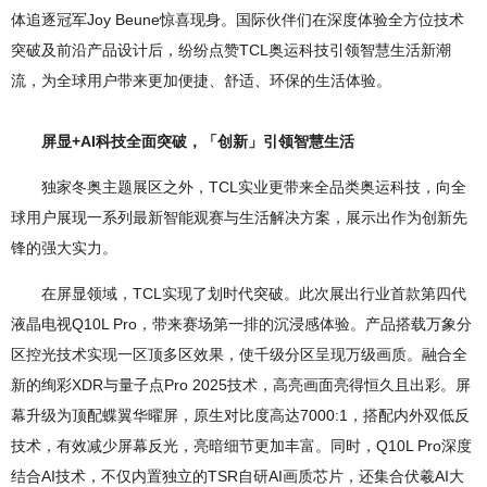
体追逐冠军Joy Beune惊喜现身。国际伙伴们在深度体验全方位技术
突破及前沿产品设计后，纷纷点赞TCL奥运科技引领智慧生活新潮
流，为全球用户带来更加便捷、舒适、环保的生活体验。
屏显+AI科技全面突破，「创新」引领智慧生活
独家冬奥主题展区之外，TCL实业更带来全品类奥运科技，向全
球用户展现一系列最新智能观赛与生活解决方案，展示出作为创新先
锋的强大实力。
在屏显领域，TCL实现了划时代突破。此次展出行业首款第四代
液晶电视Q10L Pro，带来赛场第一排的沉浸感体验。产品搭载万象分
区控光技术实现一区顶多区效果，使千级分区呈现万级画质。融合全
新的绚彩XDR与量子点Pro 2025技术，高亮画面亮得恒久且出彩。屏
幕升级为顶配蝶翼华曜屏，原生对比度高达7000:1，搭配内外双低反
技术，有效减少屏幕反光，亮暗细节更加丰富。同时，Q10L Pro深度
结合AI技术，不仅内置独立的TSR自研AI画质芯片，还集合伏羲AI大