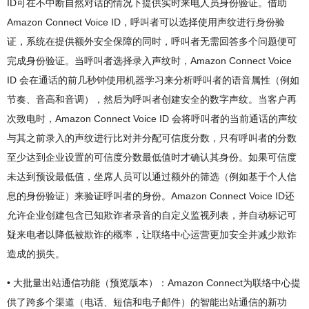
ID可在不中断自然对话的情况下提供实时来电人员身份验证。借助
Amazon Connect Voice ID，呼叫者可以选择使用声纹进行身份验
证，系统在提供额外安全保障的同时，呼叫者无需回答多个问题便可
完成身份验证。当呼叫者选择录入声纹时，Amazon Connect Voice
ID 会在通话的前几秒钟使用机器学习来分析呼叫者的语音属性（例如
节奏、音高和音调），然后为呼叫者创建安全的数字声纹。当客户再
次致电时，Amazon Connect Voice ID 会将呼叫者的当前通话的声纹
与其之前录入的声纹进行比对并分配可信度分数，只有呼叫者的分数
至少达到企业设置的可信度分数最低值时才确认其身份。如果可信度
未达到预设最低值，坐席人员可以通过额外的筛选（例如基于个人信
息的身份验证）来验证呼叫者的身份。Amazon Connect Voice ID还
允许企业创建包含已知欺诈者录音的自定义监视列表，并自动标记可
疑来电者以降低被欺诈的概率，让联络中心运营更加安全并减少欺诈
造成的损失。
• 大批量出站通信功能（预览版本）：Amazon Connect为联络中心提
供了跨多个渠道（电话、短信和电子邮件）的智能出站通信的新功