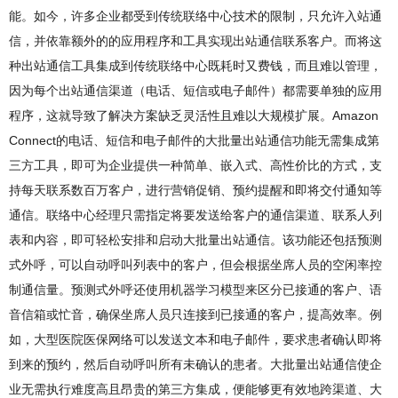
能。如今，许多企业都受到传统联络中心技术的限制，只允许入站通
信，并依靠额外的的应用程序和工具实现出站通信联系客户。而将这
种出站通信工具集成到传统联络中心既耗时又费钱，而且难以管理，
因为每个出站通信渠道（电话、短信或电子邮件）都需要单独的应用
程序，这就导致了解决方案缺乏灵活性且难以大规模扩展。Amazon
Connect的电话、短信和电子邮件的大批量出站通信功能无需集成第
三方工具，即可为企业提供一种简单、嵌入式、高性价比的方式，支
持每天联系数百万客户，进行营销促销、预约提醒和即将交付通知等
通信。联络中心经理只需指定将要发送给客户的通信渠道、联系人列
表和内容，即可轻松安排和启动大批量出站通信。该功能还包括预测
式外呼，可以自动呼叫列表中的客户，但会根据坐席人员的空闲率控
制通信量。预测式外呼还使用机器学习模型来区分已接通的客户、语
音信箱或忙音，确保坐席人员只连接到已接通的客户，提高效率。例
如，大型医院医保网络可以发送文本和电子邮件，要求患者确认即将
到来的预约，然后自动呼叫所有未确认的患者。大批量出站通信使企
业无需执行难度高且昂贵的第三方集成，便能够更有效地跨渠道、大