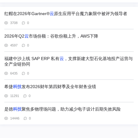
红帽在2026年Gartner®
云
原生应用平台魔力象限中被评为领导者
3708
0
2026年Q2
云
市场份额：谷歌份额上升，AWS下降
4597
0
福建中沙上线 SAP ERP 私有
云
，支撑新建大型石化基地投产运营与
全产业链协同
6435
0
希捷
科技
发布2026财年第四财季及全年财务业绩
11291
0
是德
科技
聚焦多物理场问题，助力减少电子设计后期失效风险
14446
0