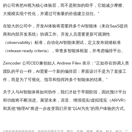
的公司将把AI视为核心体验层，而不是附加的助手，它能减少摩擦、
大规模实现个性化，并通过可衡量的价值建立信任。”
在较大的公司中，开发AI体验将需要跨多个AI智能体（来自SaaS提供
商和内部开发系统）协调工作。开发人员需要更新可观测性
（observability）标准，自动化AI智能体测试，定义发布就绪标准
（release-ready criteria），审查多智能体框架，并考虑编排平台。
Zencoder 公司CEO兼创始人 Andrew Filev 表示：“正如存在协调人类
团队的平台一样，AI需要一个新的编排层：界面设计不是为了直接工
作，而是为了可视化、指导和指挥跨多个智能体的结果。”
关于人与AI智能体将如何协作，我们才处于早期阶段，因此预计平台
和功能将不断演进。展望未来，语音、增强现实/虚拟现实（AR/VR）
和其他“物理AI”将进一步改变我们开发“以AI为先”的用户体验的方式。
©本站发布的所有内容，包括但不限于文字、图片、音频、视频、图表、标志、标识、广