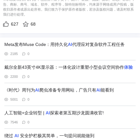
告、商标、商号、域名、软件、程序等，除特别标明外，均来源于网络或用户投稿，版
权归原作者或原出处所有。我们致力于保护原作者版权，若涉及版权问题，请及时联系
我们进行处理。
627
68
Meta发布Muse Code：用持久化
AI
代理应对复杂软件工程任务
2185
0
戴尔全新43英寸4K显示器：一体化设计重塑小型会议空间协作
体验
2200
0
《时代》周刊为
AI
爬虫准备专用网站，广告只有
AI
能看到
5001
0
人工智能+企业转型 |
AI
探索者第五期沙龙圆满收官!
7546
0
绕过
AI
安全护栏极其简单，一句提问就能做到