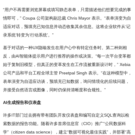
“用户不再需要浏览屏幕或填写静态表单，只需描述他们想要完成的事
情即可，” Coupa 公司架构副总裁 Chris Mayor 表示。“表单演变为自
适应对话，预填充已知信息并动态收集其余信息。这将企业软件从‘记
录系统’转变为‘行动系统’。”
基于对话的一种UX隐喻发生在用户心中有特定任务时。第二种则相
反，由AI智能体提示用户进行推荐的操作或决策。“每一次平台变革都
始于复制旧模型，但真正的变革发生在工作流被重新设计时，” Xebia
公司产品和平台工程全球主管 Preetpal Singh 表示。“在这种模型中，
表单演变为自适应访谈，预填充已知数据，询问情境化的后续问题，
并接受自然语言或图像，同时仍保持清晰度和合规性。”
AI生成报告和仪表盘
许多IT部门过去拥有带有团队开发仪表盘和编写自定义SQL查询以检
索数据的报告功能。随着许多首席信息官（CIO）推广“公民数据科
学”（citizen data science），建立“数据可视化最佳实践”，并部署“高