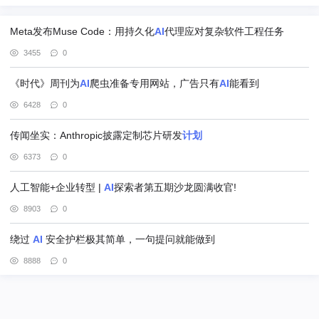
Meta发布Muse Code：用持久化
AI
代理应对复杂软件工程任务
3455
0
《时代》周刊为
AI
爬虫准备专用网站，广告只有
AI
能看到
6428
0
传闻坐实：Anthropic披露定制芯片研发
计划
6373
0
人工智能+企业转型 |
AI
探索者第五期沙龙圆满收官!
8903
0
绕过
AI
安全护栏极其简单，一句提问就能做到
8888
0