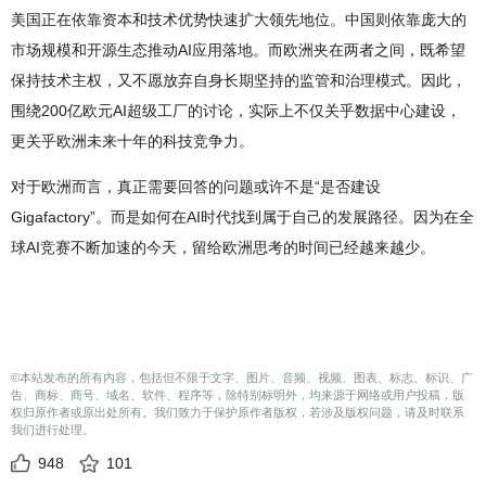
美国正在依靠资本和技术优势快速扩大领先地位。中国则依靠庞大的
市场规模和开源生态推动AI应用落地。而欧洲夹在两者之间，既希望
保持技术主权，又不愿放弃自身长期坚持的监管和治理模式。因此，
围绕200亿欧元AI超级工厂的讨论，实际上不仅关乎数据中心建设，
更关乎欧洲未来十年的科技竞争力。
对于欧洲而言，真正需要回答的问题或许不是“是否建设
Gigafactory”。而是如何在AI时代找到属于自己的发展路径。因为在全
球AI竞赛不断加速的今天，留给欧洲思考的时间已经越来越少。
©本站发布的所有内容，包括但不限于文字、图片、音频、视频、图表、标志、标识、广
告、商标、商号、域名、软件、程序等，除特别标明外，均来源于网络或用户投稿，版
权归原作者或原出处所有。我们致力于保护原作者版权，若涉及版权问题，请及时联系
我们进行处理。
948
101