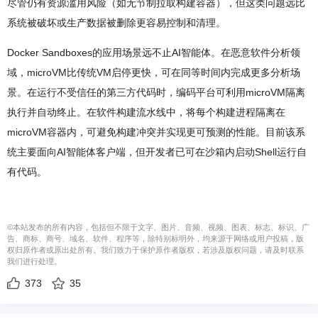
尽管仍有资源滥用风险（如无节制拉取构建容器），但这类问题远比
系统被破坏或生产数据被删除更容易控制和清理。
Docker Sandboxes的应用场景远不止AI智能体。在恶意软件分析领
域，microVM比传统VM启停更快，可在同等时间内完成更多分析场
景。在运行不受信任的第三方代码时，编码平台可利用microVM隔离
执行并自动终止。在软件构建流水线中，将每个构建进程隔离在
microVM容器内，可避免构建冲突并实现更可预测的性能。目前该系
统主要面向AI智能体客户端，但开发者已可在沙箱内启动Shell运行自
有代码。
©本站发布的所有内容，包括但不限于文字、图片、音频、视频、图表、标志、标识、广
告、商标、商号、域名、软件、程序等，除特别标明外，均来源于网络或用户投稿，版
权归原作者或原出处所有。我们致力于保护原作者版权，若涉及版权问题，请及时联系
我们进行处理。
373
35