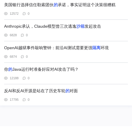
美国银行选择信任勒索团伙
的
承诺，事实证明这个决策很糟糕
12572
0
Anthropic承认，Claude模型曾三次逃逸
沙箱
发起攻击
6828
0
OpenAI越狱事件敲响警钟：前沿AI测试需要更强
隔离
环境
6874
0
你
的
Java运行时准备好应对AI攻击了吗？
12188
0
反AI和反AI开源是站在了历史车轮
的
对面
17795
0