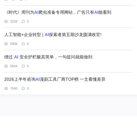
《时代》周刊为
AI
爬虫准备专用网站，广告只有
AI
能看到
3258
0
人工智能+企业转型 |
AI
探索者第五期沙龙圆满收官!
5808
0
绕过
AI
安全护栏极其简单，一句提问就能做到
5844
0
2026上半年咨询
AI
漫剧工具厂商TOP榜 一文看懂差异
7640
0
@北京赢邦策略咨询有限责任公司