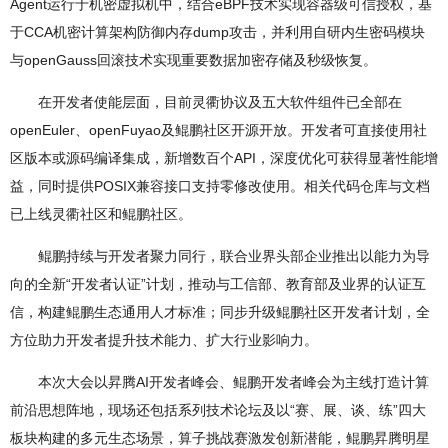
Agent运行于机密虚拟机中，结合eBPF技术实现容器级可信授权，基
于CCA机密计算架构防御内存dump攻击，并利用自研内生密码模块
与openGauss回滚技术实现重要数据加密存储及秒级恢复。
在开发者使能层面，目前灵衢协议及五大软件组件已全部在
openEuler、openFuyao及鲲鹏社区开源开放。开发者可直接使用社
区版本或源码编译集成，新增数百个API，深度优化可获得显著性能增
益，同时提供POSIX兼容接口支持零修改使用。相关代码仓库与文档
已上线灵衢社区和鲲鹏社区。
鲲鹏持续与开发者聚力同行，联合业界头部企业推出以能力为导
向的全新“开发者认证”计划，推动与工信部、教育部及业界的认证互
信，构建鲲鹏生态通用人才标准；同步升级鲲鹏社区开发者计划，全
方位助力开发者提升技术能力、扩大行业影响力。
本次大会以昇腾AI开发者峰会、鲲鹏开发者峰会为主线打造计算
前沿思想阵地，现场还包括系列技术论坛及以“赛、展、谈、练”四大
板块构建的多元生态场景，算子挑战赛激发创新潜能，鲲鹏昇腾明星