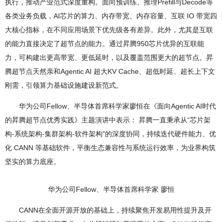
执行，推动产业范式深度重构。面向预训练、推理Prefill与Decode等
各类业务负载，AI芯片的算力、内存带宽、内存容量、互联 IO 带宽四
大核心指标，在不同应用场景下优先级各有差异。此外，尤其是互联
的能力直接决定了超节点的能力。通过昇腾950芯片优异的互联能
力，可构建出更高带宽、更低延时，以及覆盖范围更大的超节点。昇
腾超节点天然亲和Agentic AI 超大KV Cache、超低时延、超长上下文
刚需，引领算力基础设施建设新范式。
华为公司Fellow、半导体首席科学家廖恒在《面向Agentic AI时代
的昇腾超节点优秀实践》主题演讲中表示： 昇腾一直秉承从“芯片架
构-系统架构-集群架构-软件架构”的深度协同，持续迭代硬件能力、优
化 CANN 等基础软件，平衡生态兼容性与系统运行效率，为业界构筑
坚实的算力底座。
华为公司Fellow、半导体首席科学家 廖恒
CANN在全面开源开放的基础上，持续聚焦开发易用性提升及开