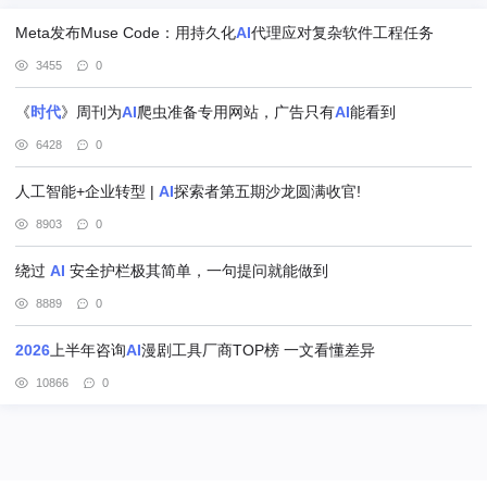
Meta发布Muse Code：用持久化
AI
代理应对复杂软件工程任务
3455
0
《
时代
》周刊为
AI
爬虫准备专用网站，广告只有
AI
能看到
6428
0
人工智能+企业转型 |
AI
探索者第五期沙龙圆满收官!
8903
0
绕过
AI
安全护栏极其简单，一句提问就能做到
8889
0
2026
上半年咨询
AI
漫剧工具厂商TOP榜 一文看懂差异
10866
0