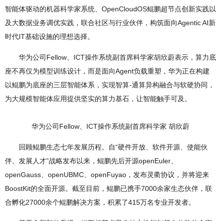
智能体驱动的机器科学家系统、OpenCloudOS鲲鹏超节点创新实践以
及大数据业务调优实践，联合社区与行业伙伴，构筑面向Agentic AI新
时代IT基础设施的理想选择。
华为公司Fellow、ICT操作系统副首席科学家胡欣蔚表示，算力底
座不再仅为模型训练设计，而是面向Agent负载重塑，华为正在构建
以鲲鹏为底座的三层智能体系，实现智算-通算异构融合与软硬协同，
为大规模智能体应用提供坚实的算力基石，让智能触手可及。
华为公司Fellow、ICT操作系统副首席科学家 胡欣蔚
回顾鲲鹏生态七年发展历程。自“硬件开放、软件开源、使能伙
伴、发展人才”战略发布以来，鲲鹏先后开源openEuler、
openGauss、openUBMC、openFuyao，发布灵衢协议，并将迎来
BoostKit的全面开源。截至目前，鲲鹏已携手7000余家生态伙伴，联
合孵化27000余个鲲鹏解决方案，积累了415万名专业开发者。