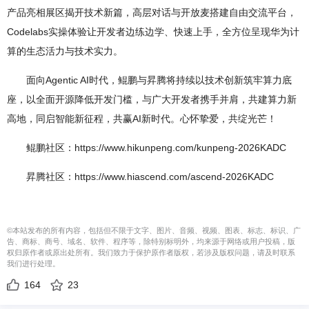
产品亮相展区揭开技术新篇，高层对话与开放麦搭建自由交流平台，
Codelabs实操体验让开发者边练边学、快速上手，全方位呈现华为计
算的生态活力与技术实力。
面向Agentic AI时代，鲲鹏与昇腾将持续以技术创新筑牢算力底
座，以全面开源降低开发门槛，与广大开发者携手并肩，共建算力新
高地，同启智能新征程，共赢AI新时代。心怀挚爱，共绽光芒！
鲲鹏社区：https://www.hikunpeng.com/kunpeng-2026KADC
昇腾社区：https://www.hiascend.com/ascend-2026KADC
©本站发布的所有内容，包括但不限于文字、图片、音频、视频、图表、标志、标识、广
告、商标、商号、域名、软件、程序等，除特别标明外，均来源于网络或用户投稿，版
权归原作者或原出处所有。我们致力于保护原作者版权，若涉及版权问题，请及时联系
我们进行处理。
164
23