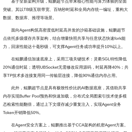
基于全新架构升级，鲲鹏超节点带来核心性能与算力体验的全面
突破。其以TB级互联带宽、百纳秒时延和全局内存统一编址，重构大
数据、数据库、推理等场景。
面向Agent构筑高密度低时延高并发的沙箱基础设施，鲲鹏超节
点依托多级缓存共享架构，结合增量快照共享与任意状态快速fork能
力，回滚性能达十毫秒级，可支撑Agent任务成功率提升10%以上。
在鲲鹏通信加速底座上，采用三项关键技术：灵衢SGL特性降低
20%通信时延；透明UBSocket无需修改应用源码，时延再降40%；共
享TP技术多连接复用同一传输层连接，降低90%通信内存占用。
此外，鲲鹏超节点是具有极致性价比的AI数据底座，其借助共享
内存实现Buffer Pool预热和快速加载，分布式全局图索引技术使多模
态检索性能翻倍，通过上下文缓存减少重复注入，实现Agent业务
Token开销降低50%。
在Agent安全方案上，鲲鹏推出基于CCA架构的机密Agent方案。