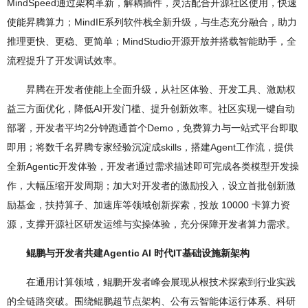
MindSpeed通过架构革新，解耦插件，灵活配合开源社区使用，快速
使能昇腾算力；MindIE系列软件栈全新升级，与生态充分融合，助力
推理更快、更稳、更简单；MindStudio开源开放并搭载智能助手，全
流程提升了开发调试效率。
昇腾在开发者使能上全面升级，从社区体验、开发工具、激励权
益三方面优化，降低AI开发门槛、提升创新效率。社区实现一键自动
部署，开发者平均2分钟跑通首个Demo，免费算力与一站式平台即取
即用；将数千名昇腾专家经验沉淀成skills，搭建Agent工作流，提供
全新Agentic开发体验，开发者通过需求描述即可完成各类模型开发操
作，大幅压缩开发周期；加大对开发者的激励投入，设立首批创新激
励基金，扶持算子、加速库等领域创新探索，投放 10000 卡算力资
源，支撑开源社区研发运维与实操体验，充分保障开发者算力需求。
鲲鹏与开发者共建Agentic AI 时代IT基础设施新架构
在通用计算领域，鲲鹏开发者峰会展现从根技术探索到行业实践
的全链路突破。围绕鲲鹏超节点架构、公有云智能体运行体系、科研