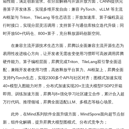
箱性能，满足创新需求。在分层解耦与开源开放方面，CANN提供完
善算子开发体系，实现多维开发自由：兼容 PyTorch、vLLM 等主流
AI框架与 Triton、TileLang 等生态语言；开放加速库、算子编程及运
行时接口，实现分层灵活调用；支持算子与通信库独立迭代升级；同
时开放50+代码仓、800+算子，充分释放源码创新空间。
在兼容主流开源技术生态方面，昇腾以全面兼容主流开源生态为
易用性改进核心方向，让开发者无需改变使用习惯即可高效调用昇腾
硬件能力。算子编程层面，昇腾完成Triton、TileLang双引擎全面适
配，兼顾开发者使用习惯，高效释放平台算力。AI框架上，昇腾全面
支持PyTorch生态，实现2300多个API与社区对齐；图模式加速实现
40+模型入图能力对齐，分布式加速实现20+主流大模型FSDP2开箱
即用。训练加速方面，昇腾与8+强化学习社区建立合作，累计合入超
万行代码。推理领域，昇腾全面适配LLM、多模态等核心场景。
此外，在Mind系列软件全面升级方面，MindSpore面向超节点创
新，组件化解耦，提升昇腾大模型图模式、分布式竞争力；