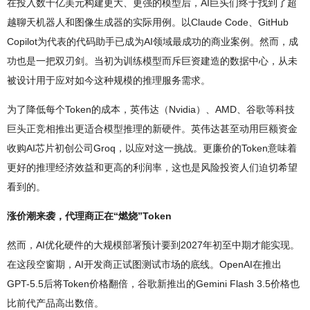
在投入数十亿美元构建更大、更强的模型后，AI巨头们终于找到了超
越聊天机器人和图像生成器的实际用例。以Claude Code、GitHub
Copilot为代表的代码助手已成为AI领域最成功的商业案例。然而，成
功也是一把双刃剑。当初为训练模型而斥巨资建造的数据中心，从未
被设计用于应对如今这种规模的推理服务需求。
为了降低每个Token的成本，英伟达（Nvidia）、AMD、谷歌等科技
巨头正竞相推出更适合模型推理的新硬件。英伟达甚至动用巨额资金
收购AI芯片初创公司Groq，以应对这一挑战。更廉价的Token意味着
更好的推理经济效益和更高的利润率，这也是风险投资人们迫切希望
看到的。
涨价潮来袭，代理商正在“燃烧”Token
然而，AI优化硬件的大规模部署预计要到2027年初至中期才能实现。
在这段空窗期，AI开发商正试图测试市场的底线。OpenAI在推出
GPT-5.5后将Token价格翻倍，谷歌新推出的Gemini Flash 3.5价格也
比前代产品高出数倍。