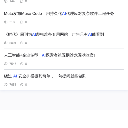
1443
0
Meta发布Muse Code：用持久化
AI
代理应对复杂软件工程任务
2185
0
《时代》周刊为
AI
爬虫准备专用网站，广告只有
AI
能看到
5001
0
人工智能+企业转型 |
AI
探索者第五期沙龙圆满收官!
7546
0
绕过
AI
安全护栏极其简单，一句提问就能做到
7658
0
@北京赢邦策略咨询有限责任公司