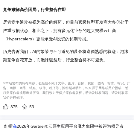
竞争难解高价困局，行业整合在即
尽管竞争通常被视为高价的解药，但目前顶级模型开发商大多仍处于
严重亏损状态。相比之下，拥有多元化业务的超大规模云厂商
（Hyperscalers）更能承受AI投资的长期亏损。
历史告诉我们，AI的繁荣与不可避免的萧条将遵循熟悉的轨迹：泡沫
期竞争百花齐放，而泡沫破裂后，行业整合将不可避免。
©本站发布的所有内容，包括但不限于文字、图片、音频、视频、图表、标志、标识、广
告、商标、商号、域名、软件、程序等，除特别标明外，均来源于网络或用户投稿，版
权归原作者或原出处所有。我们致力于保护原作者版权，若涉及版权问题，请及时联系
我们进行处理。
375
53
红帽
在
2026年Gartner®云原生应用平台魔力象限中被评为领导者