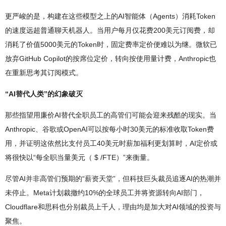
更严峻的是，构建在这些模型之上的AI智能体（Agents）消耗Token
的速度远超普通聊天机器人。当用户每月仅花费200美元订阅费，却
消耗了价值5000美元的Token时，固定费率定价便难以为继。微软已
放弃GitHub Copilot的按席位定价，转向按使用量计费，Anthropic也
在重新思考其订阅模式。
“AI替代人类”的幻象破灭
那些指望用廉价AI替代全职员工的高管们可能会迎来残酷的现实。当
Anthropic、谷歌或OpenAI可以按每小时30美元的标准收取Token费
用，并证明这依然比支付员工40美元时薪加福利更划算时，AI定价或
将很快以“每全职当量美元（ $ /FTE）”来衡量。
尽管AI并非高管们预期的“薪资天堂”，但科技巨头裁员追逐AI的热潮并
未停止。Meta计划裁撤约10%的全球员工并将资源转向AI部门，
Cloudflare和思科也分别裁员上千人，理由均是加大对AI领域的投资与
聚焦。