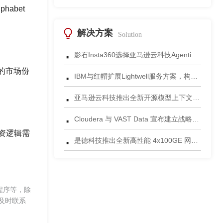
abet
解决方案
Solution
·
影石Insta360选择亚马逊云科技Agentic AI 正式发布一站式智能成片应用
·
达的市场份
IBM与红帽扩展Lightwell服务方案，构建适配AI时代开源生态的可信基础设施
·
亚马逊云科技推出全新开源模型上下文协议服务器助力科学家快速获取关键研究数据
·
Cloudera 与 VAST Data 宣布建立战略合作伙伴关系，携手为复杂环境部署AI数据平台
投资逻辑需
·
是德科技推出全新高性能 4x100GE 网络安全测试平台
程序等，除
及时联系