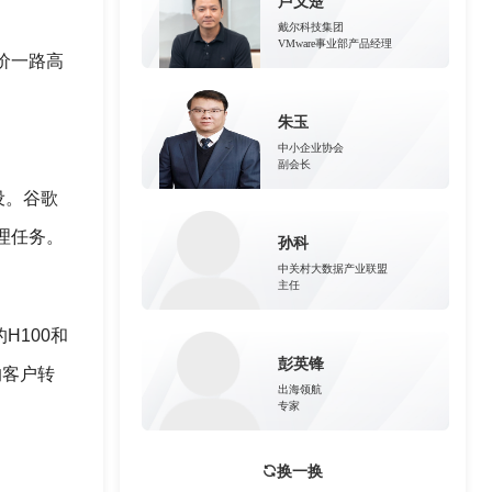
卢义楚
戴尔科技集团
VMware事业部产品经理
价一路高
朱玉
中小企业协会
副会长
设。谷歌
理任务。
孙科
中关村大数据产业联盟
主任
H100和
彭英锋
的客户转
出海领航
专家
换一换