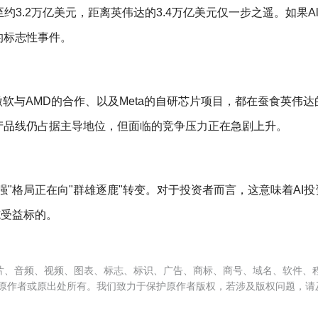
至约3.2万亿美元，距离英伟达的3.4万亿美元仅一步之遥。如果Alph
的标志性事件。
、微软与AMD的合作、以及Meta的自研芯片项目，都在蚕食英伟
产品线仍占据主导地位，但面临的竞争压力正在急剧上升。
强"格局正在向"群雄逐鹿"转变。对于投资者而言，这意味着AI
施受益标的。
片、音频、视频、图表、标志、标识、广告、商标、商号、域名、软件、
原作者或原出处所有。我们致力于保护原作者版权，若涉及版权问题，请