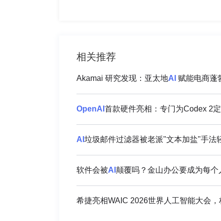
相关推荐
Akamai 研究发现：亚太地
AI
赋能电商蓬勃
OpenAI
首款硬件亮相：专门为Codex 2
AI
垃圾邮件过滤器被老派"文本加盐"手法
软件会被
AI
颠覆吗？金山办公要成为每个人
希捷亮相WAIC 2026世界人工智能大会