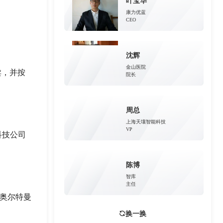
叶宝华
康力优蓝
CEO
沈辉
金山医院
卖，并按
院长
周总
上海天壤智能科技
VP
科技公司
陈博
智库
主任
”奥尔特曼
换一换