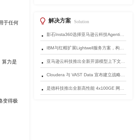
解决方案
Solution
用于任何
·
影石Insta360选择亚马逊云科技Agentic AI 正式发布一站式智能成片应用
·
IBM与红帽扩展Lightwell服务方案，构建适配AI时代开源生态的可信基础设施
·
亚马逊云科技推出全新开源模型上下文协议服务器助力科学家快速获取关键研究数据
。算力是
·
Cloudera 与 VAST Data 宣布建立战略合作伙伴关系，携手为复杂环境部署AI数据平台
·
是德科技推出全新高性能 4x100GE 网络安全测试平台
格变得极