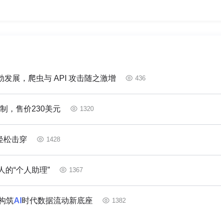
发展，爬虫与 API 攻击随之激增
436
定制，售价230美元
1320
轻松击穿
1428
的“个人助理”
1367
，构筑
AI
时代数据流动新底座
1382