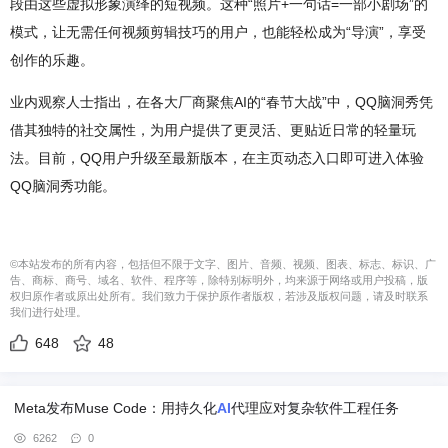
段由这些虚拟形象演绎的短视频。这种“照片+一句话=一部小剧场”的
模式，让无需任何视频剪辑技巧的用户，也能轻松成为“导演”，享受
创作的乐趣。
业内观察人士指出，在各大厂商聚焦AI的“春节大战”中，QQ脑洞秀凭
借其独特的社交属性，为用户提供了更灵活、更贴近日常的轻量玩
法。目前，QQ用户升级至最新版本，在主页动态入口即可进入体验
QQ脑洞秀功能。
©本站发布的所有内容，包括但不限于文字、图片、音频、视频、图表、标志、标识、广
告、商标、商号、域名、软件、程序等，除特别标明外，均来源于网络或用户投稿，版
权归原作者或原出处所有。我们致力于保护原作者版权，若涉及版权问题，请及时联系
我们进行处理。
648
48
Meta发布Muse Code：用持久化
AI
代理应对复杂软件工程任务
6262
0