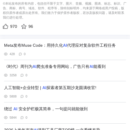
©本站发布的所有内容，包括但不限于文字、图片、音频、视频、图表、标志、标识、广
告、商标、商号、域名、软件、程序等，除特别标明外，均来源于网络或用户投稿，版
权归原作者或原出处所有。我们致力于保护原作者版权，若涉及版权问题，请及时联系
我们进行处理。
970
96
Meta发布Muse Code：用持久化
AI
代理应对复杂软件工程任务
428
0
《时代》周刊为
AI
爬虫准备专用网站，广告只有
AI
能看到
3258
0
人工智能+企业转型 |
AI
探索者第五期沙龙圆满收官!
5808
0
绕过
AI
安全护栏极其简单，一句提问就能做到
5844
0