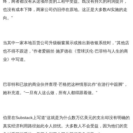
终，两者都没有从这项昂贵的工程中受益。既没有持久的利润提升，
也没有成本下降，两家公司仍旧停在原地。这正是大多数AI实施的走
向。”
当其中一家本地百货公司升级橱窗展示或推出新收银系统时，“其他店
也不得不跟进，”作者爱丽丝·施罗德在《雪球沃伦·巴菲特与人生的商
业》中写道。
巴菲特和已故的商业伙伴查理·芒格把这种情形比作“在游行中踮脚”，
她补充道。“一旦有人这么做，所有人都得跟着做。”
伯里在Substack上写道“这就是为什么数万亿美元的支出却没有明确的
真实经济利用路径如此令人担忧。大多数人不会受益，因为他们的竞